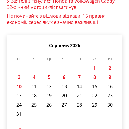
У Звягелі зіткнулися Honda та Volkswagen Caddy:
32-річний мотоцикліст загинув
Не починайте з відмови від кави: 16 правил
економії, серед яких є значно важливіші
Серпень 2026
Пн
Вт
Ср
Чт
Пт
Сб
Нд
1
2
3
4
5
6
7
8
9
10
11
12
13
14
15
16
17
18
19
20
21
22
23
24
25
26
27
28
29
30
31