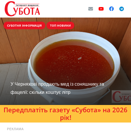
СУБОТНЯ ІНФОРМАЦІЯ
ТОП НОВИНИ
У Черняхові продають мед із соняшнику та
фацелії: скільки коштує літр
Передплатіть газету «Субота» на 2026
рік!
РЕКЛАМА