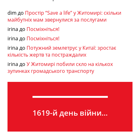
dim
до
Простір “Save a life” у Житомирі: скільки
майбутніх мам звернулися за послугами
irina
до
Посміхніться!
irina
до
Посміхніться!
irina
до
Потужний землетрус у Китаї: зростає
кількість жертв та постраждалих
irina
до
У Житомирі побили скло на кількох
зупинках громадського транспорту
1619-й день війни…