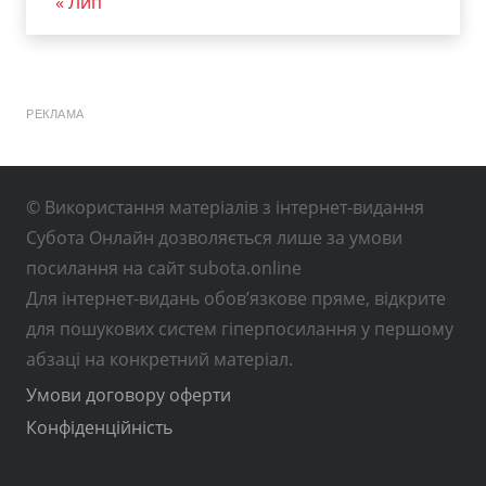
« Лип
РЕКЛАМА
© Використання матеріалів з інтернет-видання
Субота Онлайн дозволяється лише за умови
посилання на сайт subota.online
Для інтернет-видань обов’язкове пряме, відкрите
для пошукових систем гіперпосилання у першому
абзаці на конкретний матеріал.
Умови договору оферти
Конфіденційність