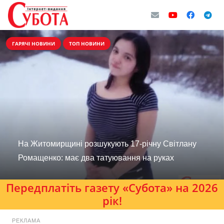
ГАРЯЧІ НОВИНИ
ТОП НОВИНИ
На Житомирщині розшукують 17-річну Світлану
Ромащенко: має два татуювання на руках
Передплатіть газету «Субота» на 2026
рік!
РЕКЛАМА