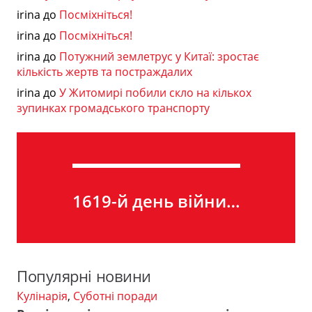
irina
до
Посміхніться!
irina
до
Посміхніться!
irina
до
Потужний землетрус у Китаї: зростає
кількість жертв та постраждалих
irina
до
У Житомирі побили скло на кількох
зупинках громадського транспорту
1619-й день війни…
Популярні новини
Кулінарія
,
Суботні поради