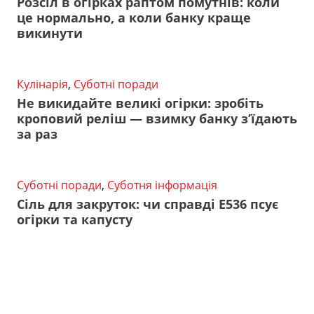
Розсіл в огірках раптом помутнів: коли
це нормально, а коли банку краще
викинути
Кулінарія
,
Суботні поради
Не викидайте великі огірки: зробіть
кроповий реліш — взимку банку з’їдають
за раз
Суботні поради
,
Суботня інформація
Сіль для закруток: чи справді Е536 псує
огірки та капусту