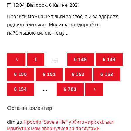
15:04, Вівторок, 6 Квітня, 2021
Просити можна не тільки за своє, а й за здоров’я
рідних і близьких. Молитва за здоров’я є
найбільшою силою, тому…
1
…
6 148
6 149
6 150
6 151
6 152
6 153
6 154
…
6 783
Останні коментарі
dim
до
Простір “Save a life” у Житомирі: скільки
майбутніх мам звернулися за послугами