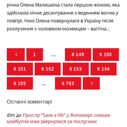
річна Олена Малишкіна стала першою жінкою, яка
здійснила нічне десантування з веденням вогню у
повітрі. Нині Олена повернулася в Україну після
розлучення з чоловіком-іноземцем – вагітна…
1
…
6 149
6 150
6 151
6 152
6 153
6 154
6 155
…
6 783
Останні коментарі
dim
до
Простір “Save a life” у Житомирі: скільки
майбутніх мам звернулися за послугами