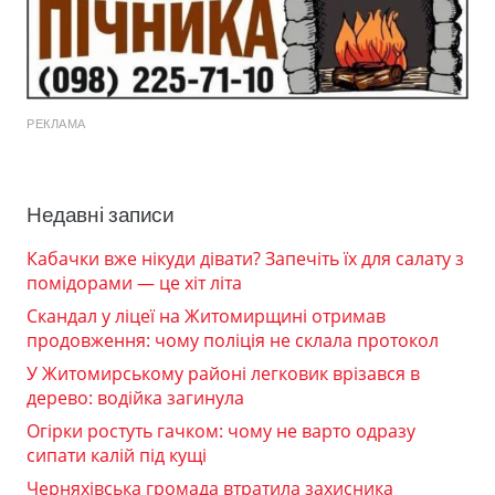
РЕКЛАМА
Недавні записи
Кабачки вже нікуди дівати? Запечіть їх для салату з
помідорами — це хіт літа
Скандал у ліцеї на Житомирщині отримав
продовження: чому поліція не склала протокол
У Житомирському районі легковик врізався в
дерево: водійка загинула
Огірки ростуть гачком: чому не варто одразу
сипати калій під кущі
Черняхівська громада втратила захисника