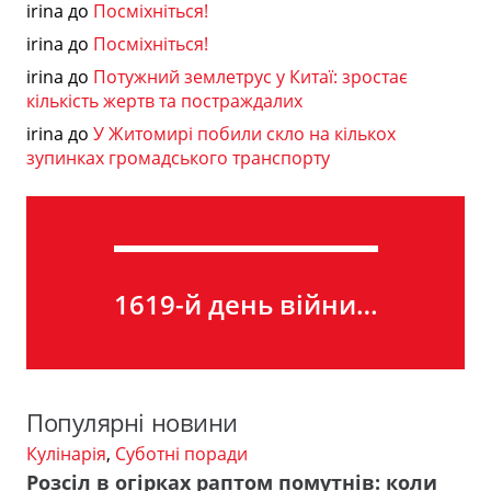
irina
до
Посміхніться!
irina
до
Посміхніться!
irina
до
Потужний землетрус у Китаї: зростає
кількість жертв та постраждалих
irina
до
У Житомирі побили скло на кількох
зупинках громадського транспорту
1619-й день війни…
Популярні новини
Кулінарія
,
Суботні поради
Розсіл в огірках раптом помутнів: коли