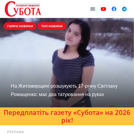
ГАРЯЧІ НОВИНИ
ТОП НОВИНИ
На Житомирщині розшукують 17-річну Світлану
Ромащенко: має два татуювання на руках
Передплатіть газету «Субота» на 2026
рік!
РЕКЛАМА