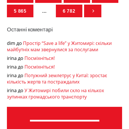
5 865
…
6 782
Останні коментарі
dim
до
Простір “Save a life” у Житомирі: скільки
майбутніх мам звернулися за послугами
irina
до
Посміхніться!
irina
до
Посміхніться!
irina
до
Потужний землетрус у Китаї: зростає
кількість жертв та постраждалих
irina
до
У Житомирі побили скло на кількох
зупинках громадського транспорту