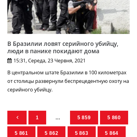
В Бразилии ловят серийного убийцу,
люди в панике покидают дома
15:31, Середа, 23 Червня, 2021
В центральном штате Бразилии в 100 километрах
от столицы развернули беспрецедентную охоту на
серийного убийцу.
1
…
5 859
5 860
5 861
5 862
5 863
5 864