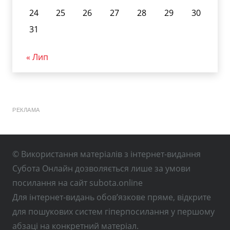
24
25
26
27
28
29
30
31
« Лип
РЕКЛАМА
© Використання матеріалів з інтернет-видання
Субота Онлайн дозволяється лише за умови
посилання на сайт subota.online
Для інтернет-видань обов’язкове пряме, відкрите
для пошукових систем гіперпосилання у першому
абзаці на конкретний матеріал.