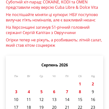
Суботній хіт-парад: COKAINÉ, KODI та OMEN
представили нову версію Cuba Libre & Dolce Vita
Не поспішайте міняти ці купюри: НБУ поступово
вилучає п’ять номіналів, але є важливий нюанс
На Херсонщині загинув 51-річний головний
сержант Сергій Капітан з Овруччини
Огірки тепер не ріжуть, а розбивають: літній салат,
який став хітом соцмереж
Серпень 2026
Пн
Вт
Ср
Чт
Пт
Сб
Нд
1
2
3
4
5
6
7
8
9
10
11
12
13
14
15
16
17
18
19
20
21
22
23