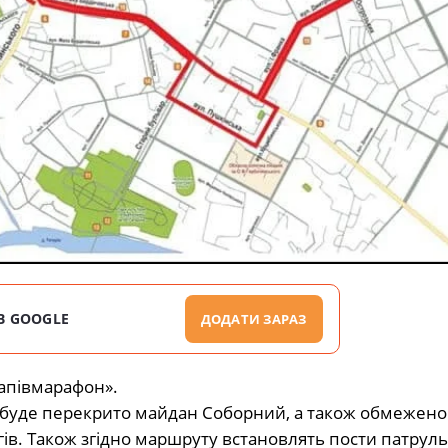
В GOOGLE
ДОДАТИ ЗАРАЗ
напівмарафон».
я буде перекрито майдан Соборний, а також обмежено
гів. Також згідно маршруту встановлять пости патруль