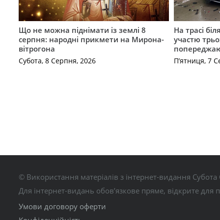
Що не можна піднімати із землі 8
На трасі біл
серпня: народні прикмети на Мирона-
участю трьох
вітрогона
попереджаю
Субота, 8 Серпня, 2026
П’ятниця, 7 С
© Використання матеріалів з інтернет-видання Субота 
Для інтернет-видань обов’язкове пряме, відкрите для 
Умови договору оферти