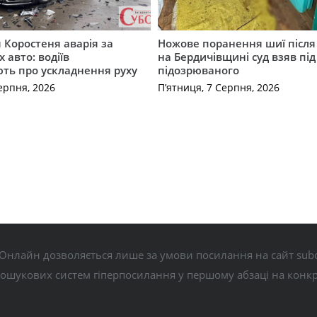
я Коростеня аварія за
Ножове поранення шиї після 
 авто: водіїв
на Бердичівщині суд взяв під
ть про ускладнення руху
підозрюваного
ерпня, 2026
П’ятниця, 7 Серпня, 2026
Онлайн дозволяється лише за умови посилання на сайт subo
пошукових систем гіперпосилання у першому абзаці на конк