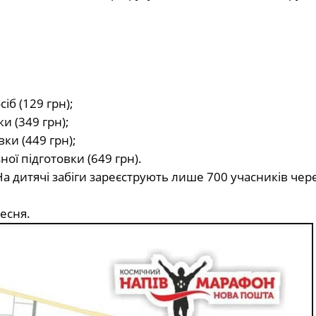
іб (129 грн);
и (349 грн);
ки (449 грн);
ої підготовки (649 грн).
а дитячі забіги зареєструють лише 700 учасників чер
есня.