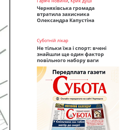
Гарячі новини
,
Крик душі
Черняхівська громада
втратила захисника
Олександра Капустіна
Суботній лікар
Не тільки їжа і спорт: вчені
знайшли ще один фактор
повільного набору ваги