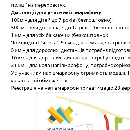
поліції на перехрестях.
Дистанції для учасників марафону:
100м – для дітей до 7 років (безкоштовно);
500 м – для дітей від 7 до 12 років (безкоштовно);
1 км – для усіх бажаючих (безкоштовно);
“Командна П’ятірка”, 5 км – для команди із трьох ос
5 км – для дорослих, дистанція потребує підготовк
10 км – для дорослих, дистанція потребує підготов
21 км – два кола напівмарафону, потребує серйозн
Усі учасники нарівмарафону отримають медалі. Н
карантинні обмеження.
Реєстрація на напівмарафон триватиме до 23 вер