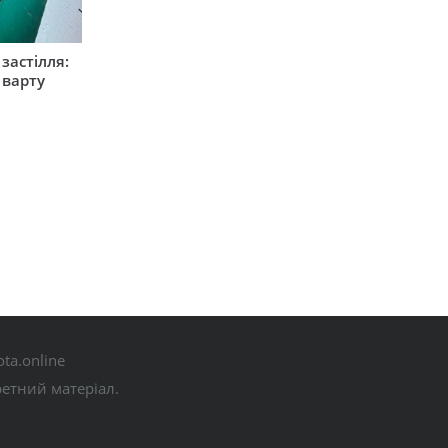
застілля:
 варту
ta.online
ретний матеріал.