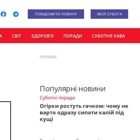
ПОВІДОМИТИ НОВИНУ
МОЯ СУБОТА
А
СВІТ
ЗДОРОВ’Я
ПОРАДИ
СУБОТНЯ КАВА
РЕКЛАМА
Популярні новини
Суботні поради
Огірки ростуть гачком: чому не
варто одразу сипати калій під
кущі