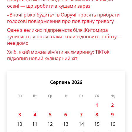
осені — що зробити з кущами зараз
«Вночі різко будить»: в Овручі просять прибрати
голосові повідомлення про повітряну тривогу
Одне з великих підприємств біля Житомира
зупиняється після атаки: коли відновить роботу —
невідомо
Хліб, який можна зім’яти як хмаринку: TikTok
підхопив новий кулінарний хіт
Серпень 2026
Пн
Вт
Ср
Чт
Пт
Сб
Нд
1
2
3
4
5
6
7
8
9
10
11
12
13
14
15
16