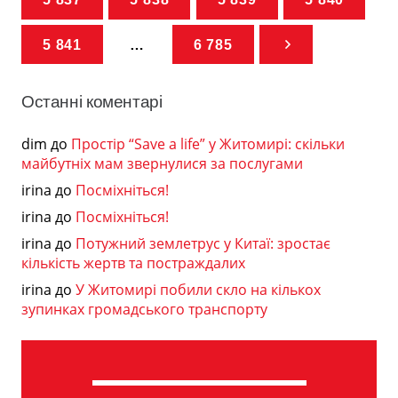
5 841
…
6 785
Останні коментарі
dim
до
Простір “Save a life” у Житомирі: скільки
майбутніх мам звернулися за послугами
irina
до
Посміхніться!
irina
до
Посміхніться!
irina
до
Потужний землетрус у Китаї: зростає
кількість жертв та постраждалих
irina
до
У Житомирі побили скло на кількох
зупинках громадського транспорту