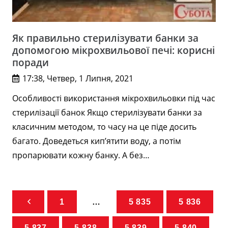
Як правильно стерилізувати банки за
допомогою мікрохвильової печі: корисні
поради
17:38, Четвер, 1 Липня, 2021
Особливості використання мікрохвильовки під час
стерилізації банок Якщо стерилізувати банки за
класичним методом, то часу на це піде досить
багато. Доведеться кип’ятити воду, а потім
пропарювати кожну банку. А без…
1
…
5 835
5 836
5 837
5 838
5 839
5 840