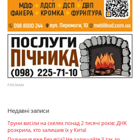
РЕКЛАМА
Недавні записи
Труни висіли на скелях понад 2 тисячі років: ДНК
розкрила, хто залишив їх у Китаї
Полуниця вже без ягід? Не залишайте її так до