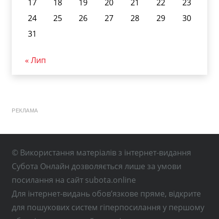
17
18
19
20
21
22
23
24
25
26
27
28
29
30
31
« Лип
РЕКЛАМА
© Використання матеріалів з інтернет-видання
Субота Онлайн дозволяється лише за умови
посилання на сайт subota.online
Для інтернет-видань обов’язкове пряме, відкрите
для пошукових систем гіперпосилання у першому