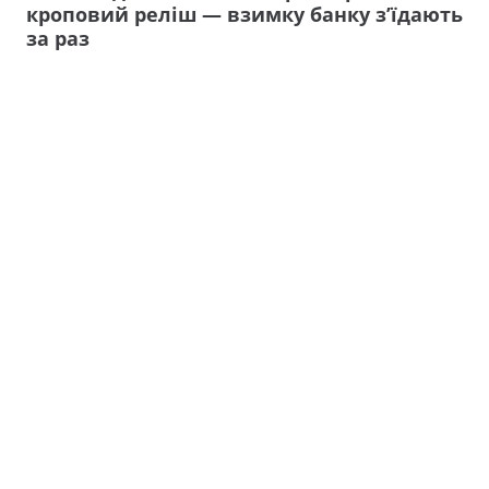
кроповий реліш — взимку банку з’їдають
за раз