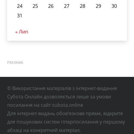
24
25
26
27
28
29
30
31
« Лип
РЕКЛАМА
© Використання матеріалів з інтернет-видання
Субота Онлайн дозволяється лише за умови
посилання на сайт subota.online
Для інтернет-видань обов’язкове пряме, відкрите
для пошукових систем гіперпосилання у першому
абзаці на конкретний матеріал.