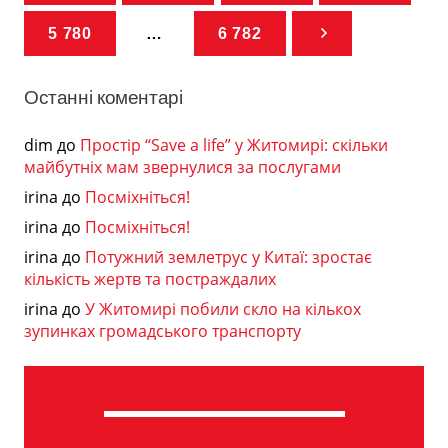
5 780
…
6 782
Останні коментарі
dim
до
Простір “Save a life” у Житомирі: скільки
майбутніх мам звернулися за послугами
irina
до
Посміхніться!
irina
до
Посміхніться!
irina
до
Потужний землетрус у Китаї: зростає
кількість жертв та постраждалих
irina
до
У Житомирі побили скло на кількох
зупинках громадського транспорту