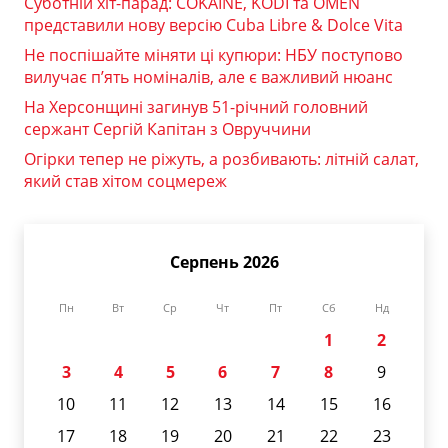
Суботній хіт-парад: COKAINÉ, KODI та OMEN
представили нову версію Cuba Libre & Dolce Vita
Не поспішайте міняти ці купюри: НБУ поступово
вилучає п’ять номіналів, але є важливий нюанс
На Херсонщині загинув 51-річний головний
сержант Сергій Капітан з Овруччини
Огірки тепер не ріжуть, а розбивають: літній салат,
який став хітом соцмереж
Серпень 2026
Пн
Вт
Ср
Чт
Пт
Сб
Нд
1
2
3
4
5
6
7
8
9
10
11
12
13
14
15
16
17
18
19
20
21
22
23