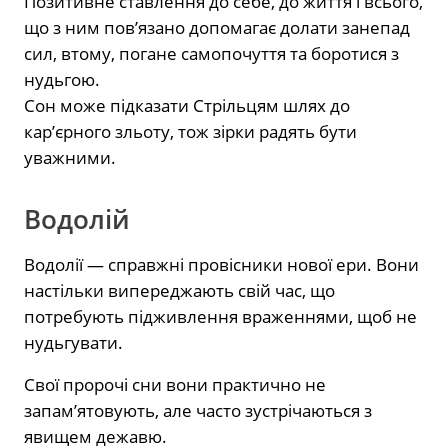
Позитивне ставлення до себе, до життя і всього,
що з ним пов’язано допомагає долати занепад
сил, втому, погане самопочуття та боротися з
нудьгою.
Сон може підказати Стрільцям шлях до
кар’єрного зльоту, тож зірки радять бути
уважними.
Водолій
Водолії — справжні провісники нової ери. Вони
настільки випереджають свій час, що
потребують підживлення враженнями, щоб не
нудьгувати.
Свої пророчі сни вони практично не
запам’ятовують, але часто зустрічаються з
явищем дежавю.