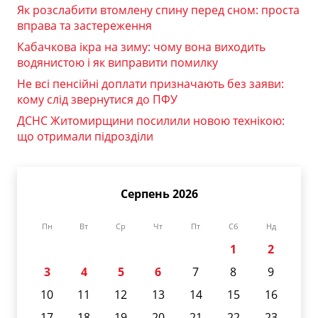
Як розслабити втомлену спину перед сном: проста
вправа та застереження
Кабачкова ікра на зиму: чому вона виходить
водянистою і як виправити помилку
Не всі пенсійні доплати призначають без заяви:
кому слід звернутися до ПФУ
ДСНС Житомирщини посилили новою технікою:
що отримали підрозділи
Серпень 2026
Пн
Вт
Ср
Чт
Пт
Сб
Нд
1
2
3
4
5
6
7
8
9
10
11
12
13
14
15
16
17
18
19
20
21
22
23