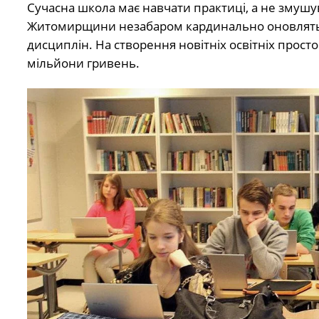
Сучасна школа має навчати практиці, а не змушув
Житомирщини незабаром кардинально оновлять 
дисциплін. На створення новітніх освітніх прос
мільйони гривень.