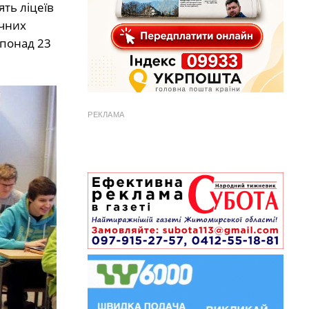
ять ліцеїв
ичних
 понад 23
РЕКЛАМА