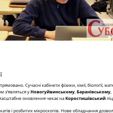
ї
ямовано. Сучасні кабінети фізики, хімії, біології, ма
м з’являться у
Новогуйвинському
,
Баранівському
,
 масштабне оновлення чекає на
Коростишівський
ліц
акатів і розбитих мікроскопів. Нове обладнання дозво