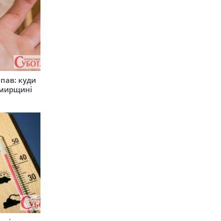
япав: куди
омирщині