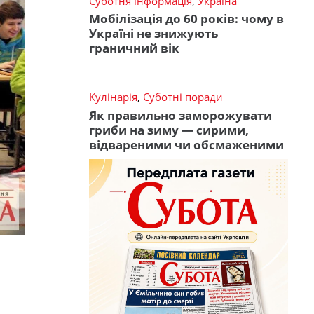
Суботня інформація
,
Україна
Мобілізація до 60 років: чому в
Україні не знижують
граничний вік
Кулінарія
,
Суботні поради
Як правильно заморожувати
гриби на зиму — сирими,
відвареними чи обсмаженими