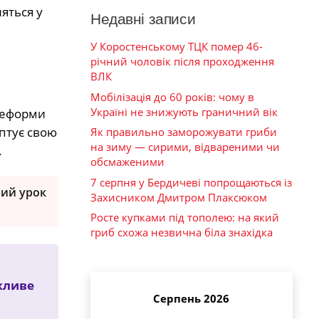
яться у
Недавні записи
У Коростенському ТЦК помер 46-
річний чоловік після проходження
ВЛК
Мобілізація до 60 років: чому в
Україні не знижують граничний вік
 реформи
аптує свою
Як правильно заморожувати гриби
на зиму — сирими, відвареними чи
.
обсмаженими
7 серпня у Бердичеві попрощаються із
ний урок
Захисником Дмитром Плаксюком
Росте купками під тополею: на який
гриб схожа незвична біла знахідка
жливе
Серпень 2026