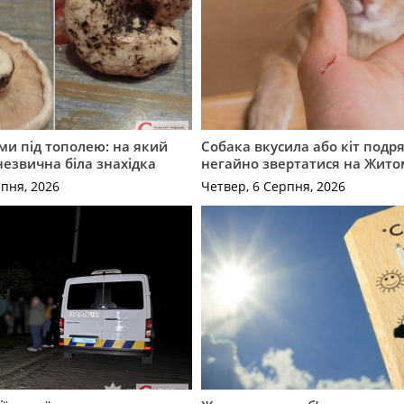
ми під тополею: на який
Собака вкусила або кіт подр
незвична біла знахідка
негайно звертатися на Жит
рпня, 2026
Четвер, 6 Серпня, 2026