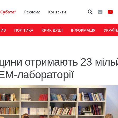
“Субота”
Реклама
Контакти
ЗИВ
ПОЛІТИКА
КРИК ДУШІ
ІНФОРМАЦІЯ
УКРАЇН
щини отримають 23 міль
TEM-лабораторії