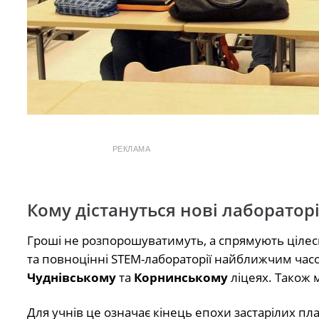
РЕКЛАМА
Кому дістануться нові лабораторі
Гроші не розпорошуватимуть, а спрямують цілеспр
та повноцінні STEM-лабораторії найближчим часо
Чуднівському
та
Корнинському
ліцеях. Також
Для учнів це означає кінець епохи застарілих пл