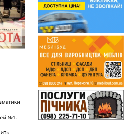
тематики
ей №1.
лить