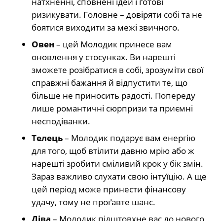
натхненні, сповнені ідей і готові
ризикувати. Головне – довіряти собі та не
боятися виходити за межі звичного.
Овен
– цей Молодик принесе вам
оновлення у стосунках. Ви нарешті
зможете розібратися в собі, зрозуміти свої
справжні бажання й відпустити те, що
більше не приносить радості. Попереду
лише романтичні сюрпризи та приємні
несподіванки.
Телець
– Молодик подарує вам енергію
для того, щоб втілити давню мрію або ж
нарешті зробити сміливий крок у бік змін.
Зараз важливо слухати свою інтуїцію. А ще
цей період може принести фінансову
удачу, тому не проґавте шанс.
Діва
– Молодик підштовхне вас до нового