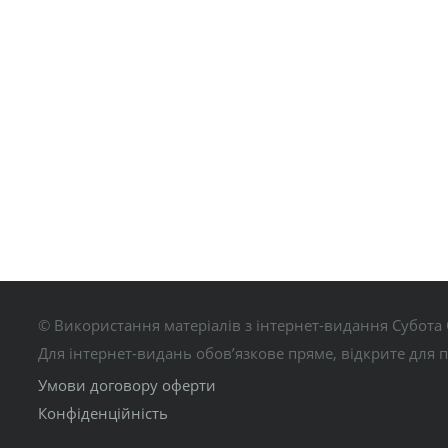
© Використання матеріалів з інтернет-видання Субота 
Для інтернет-видань обов’язкове пряме, відкрите для 
Умови договору оферти
Конфіденційність