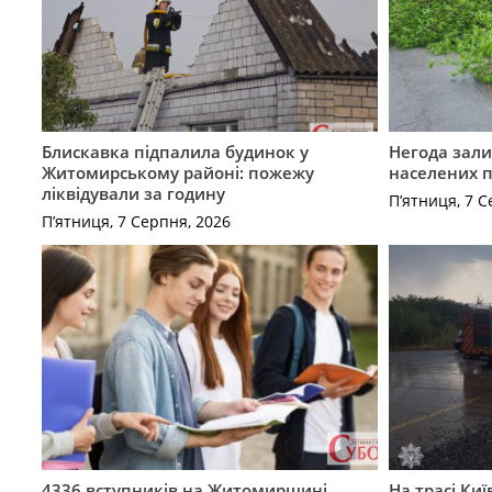
Блискавка підпалила будинок у
Негода зали
Житомирському районі: пожежу
населених 
ліквідували за годину
П’ятниця, 7 С
П’ятниця, 7 Серпня, 2026
4336 вступників на Житомирщині
На трасі Ки