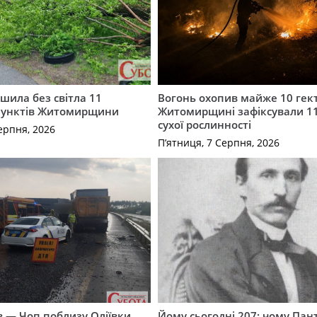
шила без світла 11
Вогонь охопив майже 10 гект
пунктів Житомирщини
Житомирщині зафіксували 1
сухої рослинності
ерпня, 2026
П’ятниця, 7 Серпня, 2026
їв — Чоп поблизу Оліївки
Йому сьогодні 207: чому Па