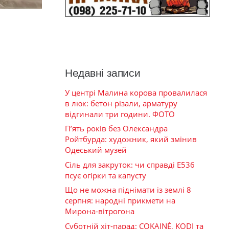
Недавні записи
У центрі Малина корова провалилася
в люк: бетон різали, арматуру
відгинали три години. ФОТО
П’ять років без Олександра
Ройтбурда: художник, який змінив
Одеський музей
Сіль для закруток: чи справді Е536
псує огірки та капусту
Що не можна піднімати із землі 8
серпня: народні прикмети на
Мирона-вітрогона
Суботній хіт-парад: COKAINÉ, KODI та