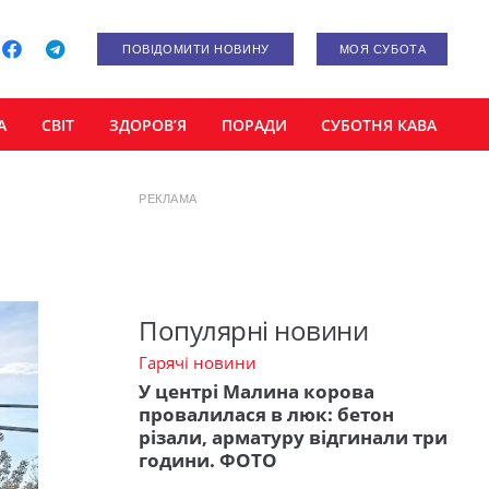
ПОВІДОМИТИ НОВИНУ
МОЯ СУБОТА
А
СВІТ
ЗДОРОВ’Я
ПОРАДИ
СУБОТНЯ КАВА
РЕКЛАМА
Популярні новини
Гарячі новини
У центрі Малина корова
провалилася в люк: бетон
різали, арматуру відгинали три
години. ФОТО