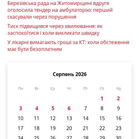
Березівська рада на Житомирщині вдруге
оголосила тендер на амбулаторію: перший
скасували через порушення
Тиск підвищився через хвилювання: як
заспокоїтися і коли викликати швидку
У лікарні вимагають гроші за КТ: коли обстеження
має бути безоплатним
Серпень 2026
Пн
Вт
Ср
Чт
Пт
Сб
Нд
1
2
3
4
5
6
7
8
9
10
11
12
13
14
15
16
17
18
19
20
21
22
23
24
25
26
27
28
29
30