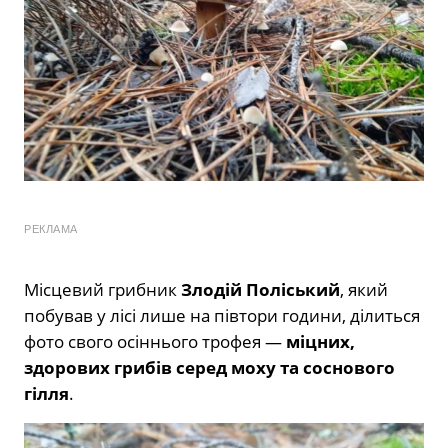
РЕКЛАМА
Місцевий грибник
Злодій Поліський
, який
побував у лісі лише на півтори години, ділиться
фото свого осіннього трофея —
міцних,
здорових грибів серед моху та соснового
гілля
.