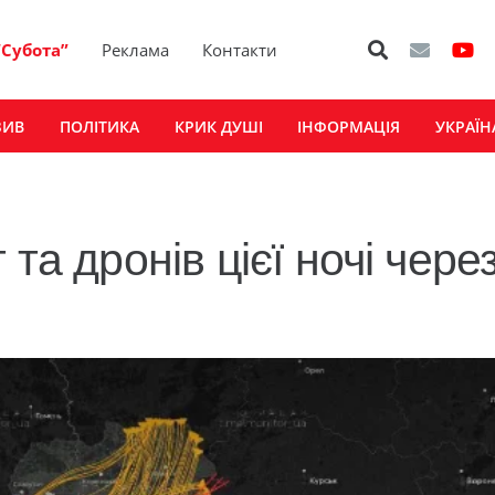
“Субота”
Реклама
Контакти
ЗИВ
ПОЛІТИКА
КРИК ДУШІ
ІНФОРМАЦІЯ
УКРАЇН
та дронів цієї ночі чере