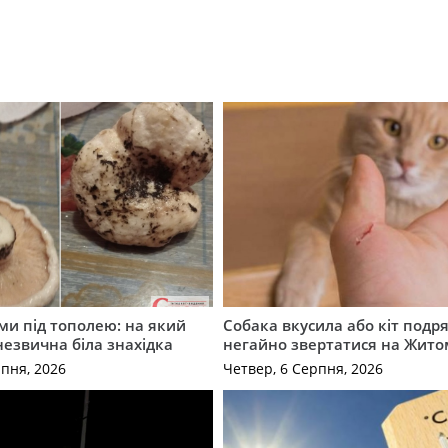
ми під тополею: на який
Собака вкусила або кіт подр
незвична біла знахідка
негайно звертатися на Жит
рпня, 2026
Четвер, 6 Серпня, 2026