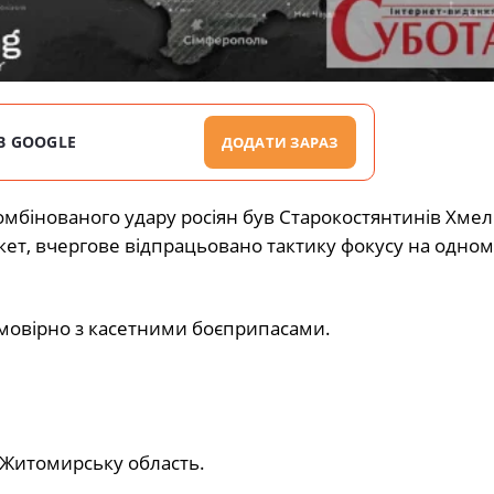
В GOOGLE
ДОДАТИ ЗАРАЗ
омбінованого удару росіян був Старокостянтинів Хме
кет, вчергове відпрацьовано тактику фокусу на одному
 імовірно з касетними боєприпасами.
з Житомирську область.