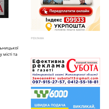
РЕКЛАМА
льницької
 місті та