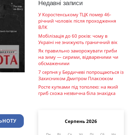
Недавні записи
У Коростенському ТЦК помер 46-
річний чоловік після проходження
ВЛК
Мобілізація до 60 років: чому в
Україні не знижують граничний вік
Як правильно заморожувати гриби
на зиму — сирими, відвареними чи
обсмаженими
7 серпня у Бердичеві попрощаються із
Захисником Дмитром Плаксюком
Росте купками під тополею: на який
гриб схожа незвична біла знахідка
Серпень 2026
ЬНОТУ
Пн
Вт
Ср
Чт
Пт
Сб
Нд