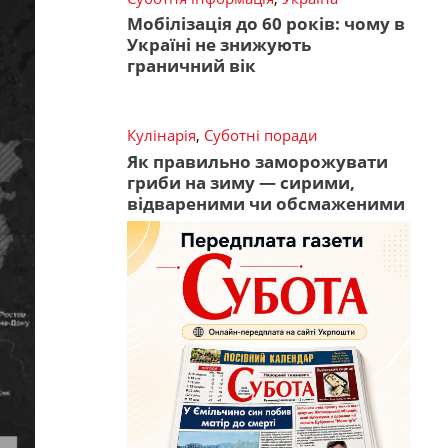
Мобілізація до 60 років: чому в
Україні не знижують
граничний вік
Кулінарія
,
Суботні поради
Як правильно заморожувати
гриби на зиму — сирими,
відвареними чи обсмаженими