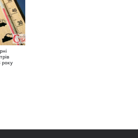
рні
трів
 року