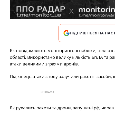
ПІДПИШІТЬСЯ НА НАС 
Як повідомляють моніторингові пабліки, ціллю к
області. Використано велику кількість БпЛА та ра
атаки великими зграями дронів.
Під кінець атаки знову залучили ракетні засоби,
РЕКЛАМА
Як рухались ракети та дрони, запущені рф, чере