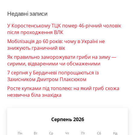
Недавні записи
У Коростенському ТЦК помер 46-річний чоловік
після проходження ВЛК
Мобілізація до 60 років: чому в Україні не
знижують граничний вік
Як правильно заморожувати гриби на зиму —
сирими, відвареними чи обсмаженими
7 серпня у Бердичеві попрощаються із
Захисником Дмитром Плаксюком
Росте купками під тополею: на який гриб схожа
незвична біла знахідка
Серпень 2026
Пн
Вт
Ср
Чт
Пт
Сб
Нд