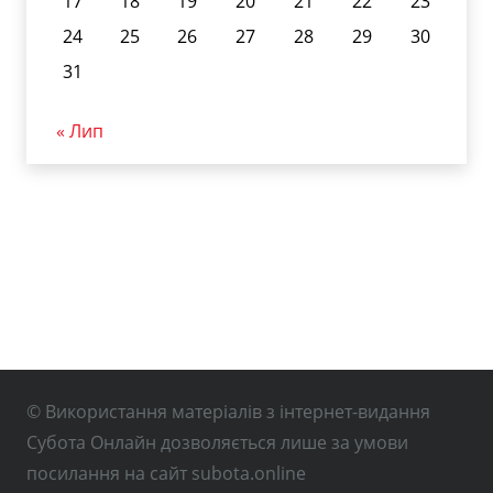
17
18
19
20
21
22
23
24
25
26
27
28
29
30
31
« Лип
© Використання матеріалів з інтернет-видання
Субота Онлайн дозволяється лише за умови
посилання на сайт subota.online