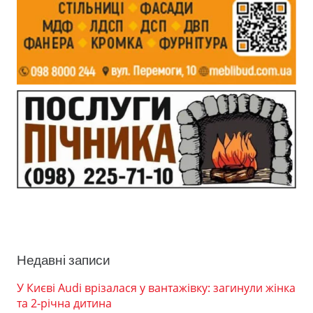
Недавні записи
У Києві Audi врізалася у вантажівку: загинули жінка
та 2-річна дитина