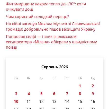
Житомирщину накриє тепло до +30°: коли
очікувати дощ
Чим корисний солодкий перець?
На війні загинув Микола Мусаєв зі Словечанської
громади: добровільно пішов захищати Україну
Попросив селфі — і зник із рюкзаком:
ексдиректора «Мілана» обікрали у швидкісному
поїзді
Серпень 2026
Пн
Вт
Ср
Чт
Пт
Сб
Нд
1
2
3
4
5
6
7
8
9
10
11
12
13
14
15
16