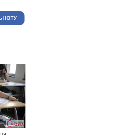
ЬНОТУ
пня