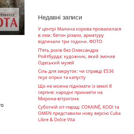
Недавні записи
У центрі Малина корова провалилася
в люк: бетон різали, арматуру
відгинали три години. ФОТО
П’ять років без Олександра
Ройтбурда: художник, який змінив
Одеський музей
Сіль для закруток: чи справді Е536
псує огірки та капусту
Що не можна піднімати із землі 8
серпня: народні прикмети на
Мирона-вітрогона
го
Суботній хіт-парад: COKAINÉ, KODI та
OMEN представили нову версію Cuba
Libre & Dolce Vita