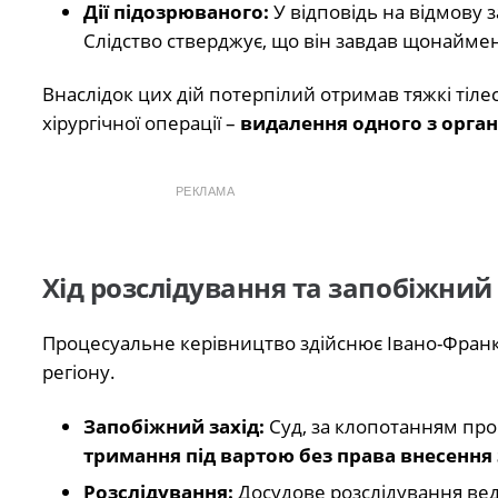
Дії підозрюваного:
У відповідь на відмову 
Слідство стверджує, що він завдав щонайме
Внаслідок цих дій потерпілий отримав тяжкі тіл
хірургічної операції –
видалення одного з орган
РЕКЛАМА
Хід розслідування та запобіжний 
Процесуальне керівництво здійснює Івано-Франкі
регіону.
Запобіжний захід:
Суд, за клопотанням прок
тримання під вартою без права внесення
Розслідування:
Досудове розслідування вед