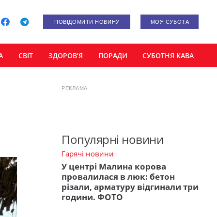
ПОВІДОМИТИ НОВИНУ
МОЯ СУБОТА
А
СВІТ
ЗДОРОВ’Я
ПОРАДИ
СУБОТНЯ КАВА
РЕКЛАМА
Популярні новини
Гарячі новини
У центрі Малина корова
провалилася в люк: бетон
різали, арматуру відгинали три
години. ФОТО