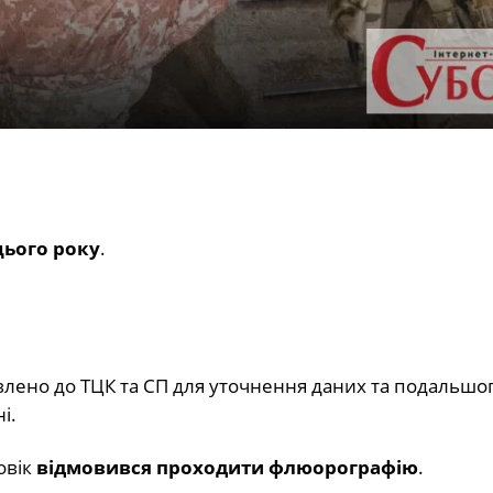
цього року
.
влено до ТЦК та СП для уточнення даних та подальшо
і.
овік
відмовився проходити флюорографію
.