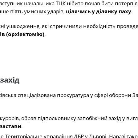
заступник начальника ТЦК нібито почав бити потерпіл
нше п’ять умисних ударів,
цілячись у ділянку паху
.
есні ушкодження, які спричинили необхідність провед
ів (орхіектомію)
.
захід
вська спеціалізована прокуратура у сфері оборони За
урорів, обрав підполковнику запобіжний захід у вигл
 застави
.
е Територіальне управління ДБР у Львові. Наразі так