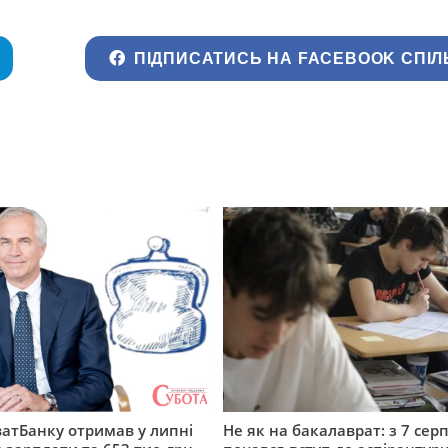
ПІДПИСАТИСЬ НА FACEBOOK СПІЛ
атБанку отримав у липні
Не як на бакалаврат: з 7 сер