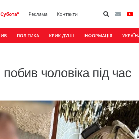
“Субота”
Реклама
Контакти
ЗИВ
ПОЛІТИКА
КРИК ДУШІ
ІНФОРМАЦІЯ
УКРАЇН
побив чоловіка під час