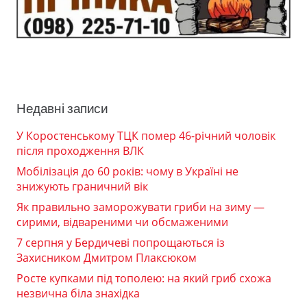
Недавні записи
У Коростенському ТЦК помер 46-річний чоловік
після проходження ВЛК
Мобілізація до 60 років: чому в Україні не
знижують граничний вік
Як правильно заморожувати гриби на зиму —
сирими, відвареними чи обсмаженими
7 серпня у Бердичеві попрощаються із
Захисником Дмитром Плаксюком
Росте купками під тополею: на який гриб схожа
незвична біла знахідка