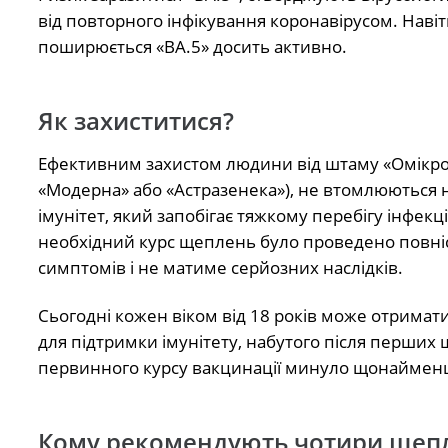
від повторного інфікування коронавірусом. Наві
поширюється
«
ВА.5
»
досить активно.
Як захиститися?
Ефективним захистом людини від штаму «Омікрон
«Модерна»
або
«Астразенека»), не втомлюються н
імунітет,
який
запобігає тяжкому перебігу інфекції
необхідний курс щеплень було проведено повніст
симптомів і не матиме серйозних наслідків.
Сьогодні кожен віком від 18 років може отримати
для підтримки імунітету, набутого після перши
первинного курсу вакцинації минуло щонайменше
Кому рекомендують чотири щеп