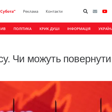
“Субота”
Реклама
Контакти
ЗИВ
ПОЛІТИКА
КРИК ДУШІ
ІНФОРМАЦІЯ
УКРАЇН
су. Чи можуть повернути