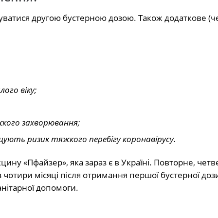
уватися другою бустерною дозою. Також додаткове (ч
ого віку;
жкого захворювання;
щують ризик тяжкого перебігу коронавірусу.
ину «Пфайзер», яка зараз є в Україні. Повторне, четв
 чотири місяці після отримання першої бустерної доз
нітарної допомоги.