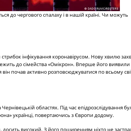
ться до чергового спалаху і
в
нашій країні. Чи можуть
кий стрибок інфікування коронавірусом. Нову хвилю за
ежить
до сімейства «Омікрон». Вперше
його
виявили 
я
він
поча
в
активно розповсюджуватис
я
по всьому сві
а Чернівецькій областях. Під час епідрозслідування бу
она» українці, повертаючись з Європи додому.
и, досить високий. З його поширенням ніхто не застр