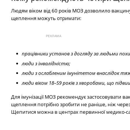
Людям віком від 60 років МОЗ дозволило вакцин
щеплення можуть отримати:
РЕКЛАМА
працівники установ з догляду за людьми похил
люди з інвалідністю;
люди з ослабленим імунітетом внаслідок тя
люди
ві
ком
18–59 років з хворобами, що підви
Для імунізації МОЗ рекомендує застосовувати вакц
щеплення потрібно зробити не раніше, ніж через
Щепитися можна в центрах первинної медико-са