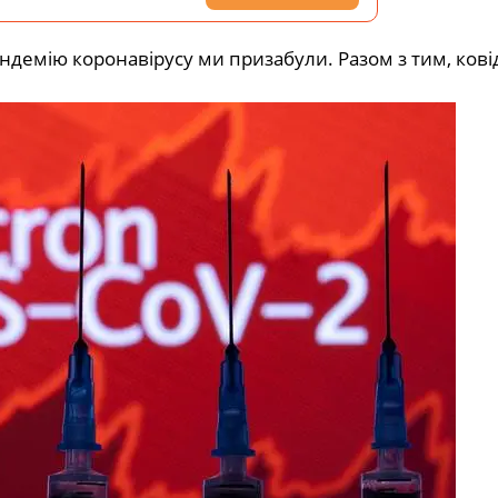
демію коронавірусу ми призабули. Разом з тим, кові