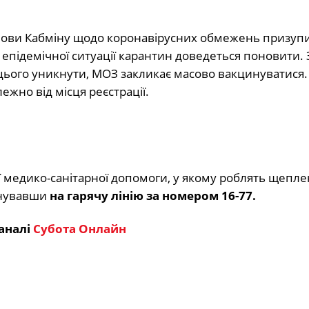
танови Кабміну щодо коронавірусних обмежень призуп
 епідемічної ситуації карантин доведеться поновити.
ього уникнути, МОЗ закликає масово вакцинуватис
я
.
но від місця реєстрації.
медико-санітарної допомоги, у якому роблять щепле
онувавши
на гарячу лінію за номером 16-77.
аналі
Субота Онлайн