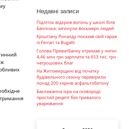
ому
Недавні записи
Підліток відкрив вогонь у школі біля
Бангкока: загинули восьмеро людей
Кріштіану Роналду показав свій гараж
із Ferrari та Bugatti
Голова ПриватБанку отримав у липні
ітинний
4,46 млн грн зарплати та 653 тис. грн
 ж
негрошових благ
собливих
На Житомирщині від початку
будівельного сезону перевірили
понад 200 кернів асфальтобетону
еобхідне
Баклажанна ікра на сковороді:
простий рецепт без тривалого
 отримання
уварювання