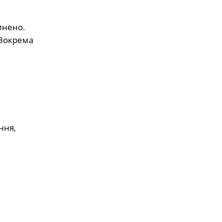
инено.
 Зокрема
ння,