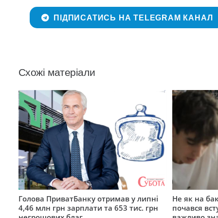
ПІДПИСАТИСЬ НА TELEGRAM КАНАЛ
Схожі матеріали
Голова ПриватБанку отримав у липні
Не як на ба
4,46 млн грн зарплати та 653 тис. грн
почався вст
негрошових благ
важливо зн