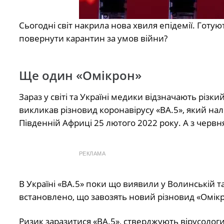
Сьогодні світ накрила нова хвиля епідемії. Готую
повернути карантин за умов війни?
Ще один «Омікрон»
Зараз у світі та Україні медики відзначають різ
викликав різновид коронавірусу «BA.5», який
нал
Південній Африці 25 лютого 2022 року. А з червн
РЕКЛАМА
В Україні «ВА.5» поки що виявили у Волинській т
встановлено, що завозять новий різновид «Омікр
Ризик заразитися
«
BA.5
»
, стверджують вірусолог