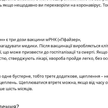
ть якщо нещодавно ви перехворіли на коронавірус. Т
» є три дози вакцини мРНК («Пфайзер»,
агадувати медики. Після вакцинації виробляється кл
, що може призвести до госпіталізації та смерті. Якщо
ю, стверджують лікарі, хвороба пройде легко, без о
 одне бустерне, тобто третє додаткове
,
щеплення – н
х щеплень. Щеплюватися втретє можна, якщо від часу
 шість місяців.
лення?