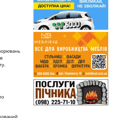
хворювань
в
ту.
ло
ахований