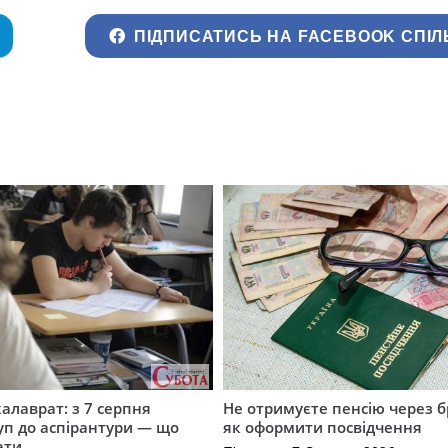
ПІДПИСАТИСЬ НА FACEBOOK СПІЛ
калаврат: з 7 серпня
Не отримуєте пенсію через б
уп до аспірантури — що
як оформити посвідчення
ати