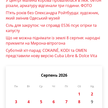
У центрі Малина корова провалилася в люк: бетон
різали, арматуру відгинали три години. ФОТО
П’ять років без Олександра Ройтбурда: художник,
який змінив Одеський музей
Сіль для закруток: чи справді Е536 псує огірки та
капусту
Що не можна піднімати із землі 8 серпня: народні
прикмети на Мирона-вітрогона
Суботній хіт-парад: COKAINÉ, KODI та OMEN
представили нову версію Cuba Libre & Dolce Vita
Серпень 2026
Пн
Вт
Ср
Чт
Пт
Сб
Нд
1
2
3
4
5
6
7
8
9