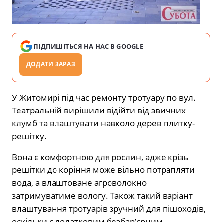
ПІДПИШІТЬСЯ НА НАС В GOOGLE
ДОДАТИ ЗАРАЗ
У Житомирі під час ремонту тротуару по вул.
Театральній вирішили відійти від звичних
клумб та влаштувати навколо дерев плитку-
решітку.
Вона є комфортною для рослин, адже крізь
решітки до коріння може вільно потрапляти
вода, а влаштоване агроволокно
затримуватиме вологу. Також такий варіант
влаштування тротуарів зручний для пішоходів,
оскільки є додатковим безбар’єрним