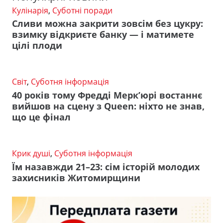
Кулінарія
,
Суботні поради
Сливи можна закрити зовсім без цукру:
взимку відкриєте банку — і матимете
цілі плоди
Світ
,
Суботня інформація
40 років тому Фредді Мерк’юрі востаннє
вийшов на сцену з Queen: ніхто не знав,
що це фінал
Крик душі
,
Суботня інформація
Їм назавжди 21–23: сім історій молодих
захисників Житомирщини