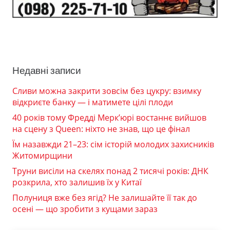
Недавні записи
Сливи можна закрити зовсім без цукру: взимку
відкриєте банку — і матимете цілі плоди
40 років тому Фредді Мерк’юрі востаннє вийшов
на сцену з Queen: ніхто не знав, що це фінал
Їм назавжди 21–23: сім історій молодих захисників
Житомирщини
Труни висіли на скелях понад 2 тисячі років: ДНК
розкрила, хто залишив їх у Китаї
Полуниця вже без ягід? Не залишайте її так до
осені — що зробити з кущами зараз