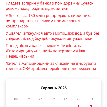
Кладете аспірин у банки з помідорами? Сучасні
рекомендації радять відмовитися
У Звягелі за 150 млн грн продають виробника
ветпрепаратів із великим промисловим
комплексом
У Звягелі зіткнулися авто і мотоцикл: водій був без
свідомості, водійку деблокували рятувальники
Понад рік вважався зниклим безвісти: на
Житомирщину «на щиті» повертається Іван
Недашківський
Жителів Житомирщини закликали не ігнорувати
тривоги: ОВА зробила термінове попередження
Серпень 2026
Пн
Вт
Ср
Чт
Пт
Сб
Нд
1
2