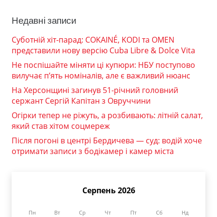
Недавні записи
Суботній хіт-парад: COKAINÉ, KODI та OMEN
представили нову версію Cuba Libre & Dolce Vita
Не поспішайте міняти ці купюри: НБУ поступово
вилучає п’ять номіналів, але є важливий нюанс
На Херсонщині загинув 51-річний головний
сержант Сергій Капітан з Овруччини
Огірки тепер не ріжуть, а розбивають: літній салат,
який став хітом соцмереж
Після погоні в центрі Бердичева — суд: водій хоче
отримати записи з бодікамер і камер міста
Серпень 2026
Пн
Вт
Ср
Чт
Пт
Сб
Нд