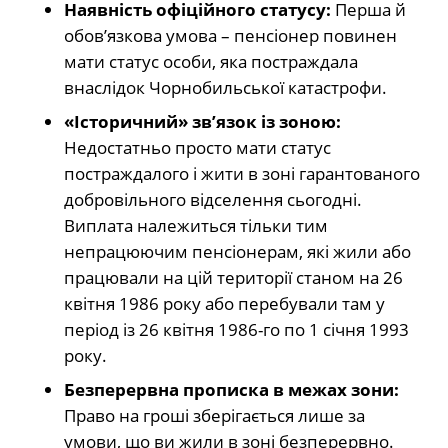
Наявність офіційного статусу:
Перша й
обов’язкова умова – пенсіонер повинен
мати статус особи, яка постраждала
внаслідок Чорнобильської катастрофи.
«Історичний» зв’язок із зоною:
Недостатньо просто мати статус
постраждалого і жити в зоні гарантованого
добровільного відселення сьогодні.
Виплата належиться тільки тим
непрацюючим пенсіонерам, які жили або
працювали на цій території станом на 26
квітня 1986 року або перебували там у
період із 26 квітня 1986-го по 1 січня 1993
року.
Безперервна прописка в межах зони:
Право на гроші зберігається лише за
умови, що ви жили в зоні безперервно.