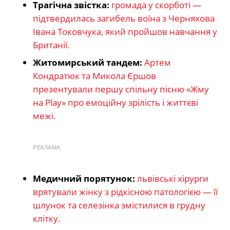
Трагічна звістка:
громада у скорботі —
підтвердилась загибель воїна з Черняхова
Івана Токовчука, який пройшов навчання у
Британії.
Житомирський тандем:
Артем
Кондратюк та Микола Єршов
презентували першу спільну пісню «Жму
на Play» про емоційну зрілість і життєві
межі.
РЕКЛАМА
Медичний порятунок:
львівські хірурги
врятували жінку з рідкісною патологією — її
шлунок та селезінка змістилися в грудну
клітку.