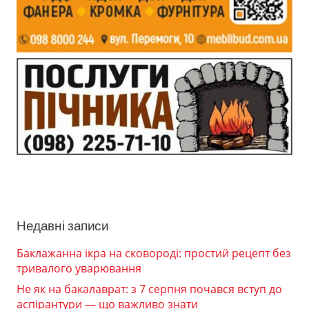
Недавні записи
Баклажанна ікра на сковороді: простий рецепт без
тривалого уварювання
Не як на бакалаврат: з 7 серпня почався вступ до
аспірантури — що важливо знати