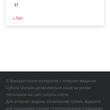
31
« Лип
© Використання матеріалів з інтернет-видання
Субота Онлайн дозволяється лише за умови
посилання на сайт subota.online
Для інтернет-видань обов’язкове пряме, відкрите
для пошукових систем гіперпосилання у першому