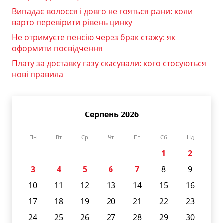
Випадає волосся і довго не гояться рани: коли
варто перевірити рівень цинку
Не отримуєте пенсію через брак стажу: як
оформити посвідчення
Плату за доставку газу скасували: кого стосуються
нові правила
Серпень 2026
Пн
Вт
Ср
Чт
Пт
Сб
Нд
1
2
3
4
5
6
7
8
9
10
11
12
13
14
15
16
17
18
19
20
21
22
23
24
25
26
27
28
29
30