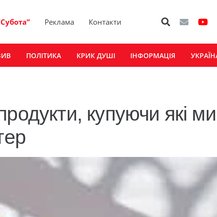
“Субота”
Реклама
Контакти
ЗИВ
ПОЛІТИКА
КРИК ДУШІ
ІНФОРМАЦІЯ
УКРАЇН
родукти, купуючи які ми
тер