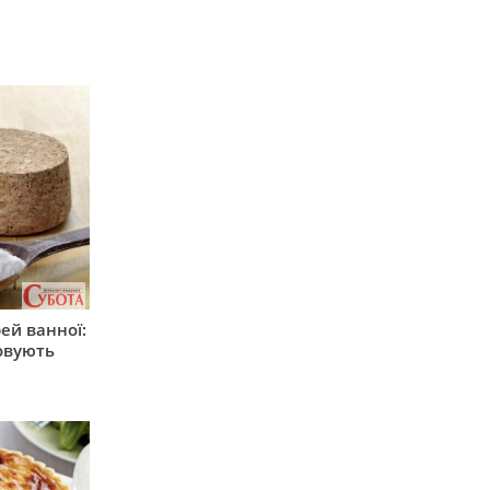
ей ванної:
товують