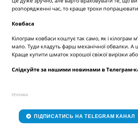
Це дуже зручно, але варто враховувати те, що в
розпорядженні час, то краще трохи попрацювати
Ковбаса
Кілограм ковбаси коштує так само, як і кілограм 
мало. Туди кладуть фарш механічної обвалки. А це, 
Краще купити шматок хорошої свіжої вирізки аб
Слідкуйте за нашими новинами в Телеграм-к
РЕКЛАМА
ПІДПИСАТИСЬ НА TELEGRAM КАНАЛ