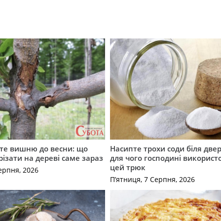
те вишню до весни: що
Насипте трохи соди біля двер
різати на дереві саме зараз
для чого господині викорис
цей трюк
ерпня, 2026
П’ятниця, 7 Серпня, 2026