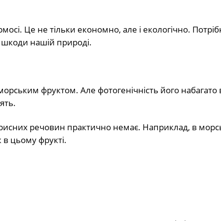
рмосі. Це не тільки економно, але і екологічно. Потріб
ї шкоди нашій природі.
аморським фруктом. Але фотогенічність його набагато 
ять.
 корисних речовин практично немає. Наприклад, в морс
ж в цьому фрукті.