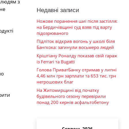
 людям з
ьне
Недавні записи
Ножове поранення шиї після застілля:
на Бердичівщині суд взяв під варту
одукті
підозрюваного
Підліток відкрив вогонь у школі біля
Бангкока: загинули восьмеро людей
Кріштіану Роналду показав свій гараж
із Ferrari та Bugatti
Голова ПриватБанку отримав у липні
но
4,46 млн грн зарплати та 653 тис. грн
негрошових благ
На Житомирщині від початку
арити
будівельного сезону перевірили
понад 200 кернів асфальтобетону
Серпень 2026