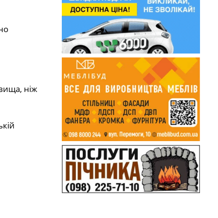
но
вища, ніж
ькій