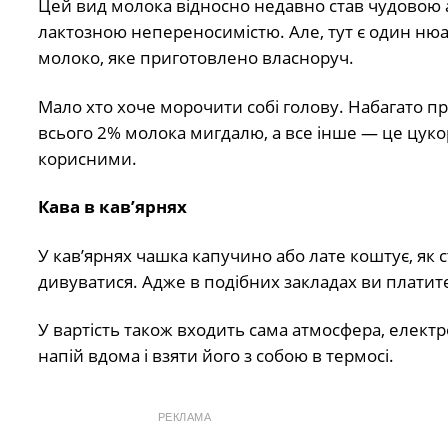
Цей вид молока відносно недавно став чудовою 
лактозною непереносимістю. Але, тут є один нюа
молоко, яке приготовлено власноруч.
Мало хто хоче морочити собі голову. Набагато пр
всього 2% молока мигдалю, а все інше — це цукор
корисними.
Кава в кав’ярнях
У кав’ярнях чашка капучино або лате коштує, як 
дивуватися. Адже в подібних закладах ви платите н
У вартість також входить сама атмосфера, електр
напій вдома і взяти його з собою в термосі.
РЕКЛАМА