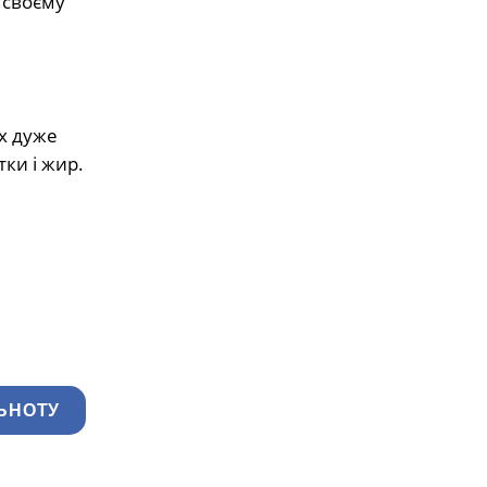
 своєму
ах дуже
тки і жир.
ЬНОТУ