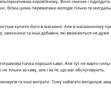
альтернативою коров’ячому. Воно смачне і підходить
нс. Всіма цими перевагами володіє тільки те мигдал
остіше купити його в магазині. Але в магазинному пр
, замінники та інші добавки, які вважаються не дуже
стограмова пачка хорошої кави. Але тут не варто силь
е тільки за каву, але і за те, що вас обслуговують.
оенергія та інші витрати. Тому набагато вигідніше зв