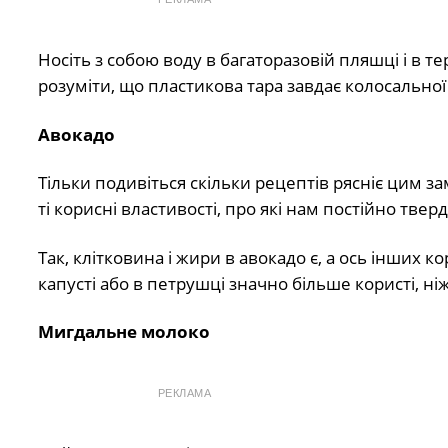
Носіть з собою воду в багаторазовій пляшці і в те
розуміти, що пластикова тара завдає колосально
Авокадо
Тільки подивіться скільки рецептів рясніє цим з
ті корисні властивості, про які нам постійно тверд
Так, клітковина і жири в авокадо є, а ось інших
капусті або в петрушці значно більше користі, ні
Мигдальне молоко
РЕКЛАМА