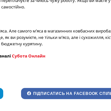
и переплачуєте за чиюсь чужу роботу. Якщо ви маєте у
 самостійно.
м’яса. Але самого м’яса в магазинних ковбасних вироб
як ви розумієте, не тільки м’ясо, але і сухожилля, кіс
о бюджетну курятину.
аналі
Субота Онлайн
ПІДПИСАТИСЬ НА FACEBOOK СПІЛ