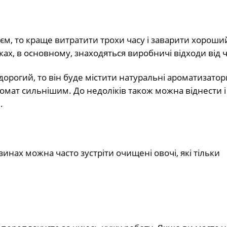
м, то краще витратити трохи часу і заварити хороши
ках, в основному, знаходяться виробничі відходи від 
орогий, то він буде містити натуральні ароматизатор
аромат сильнішим. До недоліків також можна віднести і 
.
нах можна часто зустріти очищені овочі, які тільки