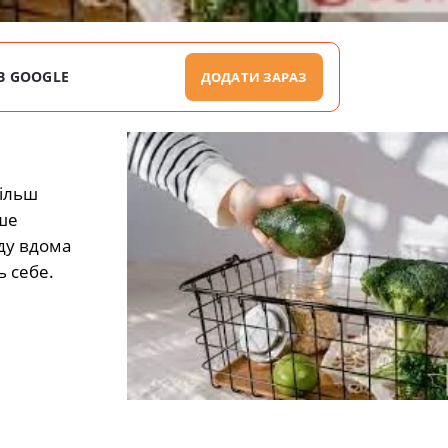
В GOOGLE
ДОДАТИ ЗАРАЗ
більш
ше
ду вдома
ь себе.