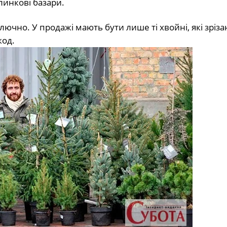
линкові базари.
лючно. У продажі мають бути лише ті хвойні, які зріза
код.