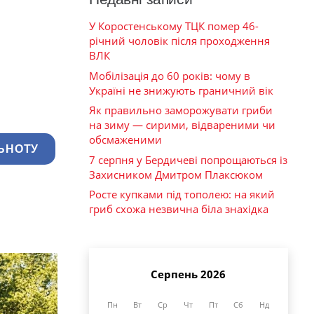
У Коростенському ТЦК помер 46-
річний чоловік після проходження
ВЛК
Мобілізація до 60 років: чому в
Україні не знижують граничний вік
Як правильно заморожувати гриби
на зиму — сирими, відвареними чи
обсмаженими
ЬНОТУ
7 серпня у Бердичеві попрощаються із
Захисником Дмитром Плаксюком
Росте купками під тополею: на який
гриб схожа незвична біла знахідка
Серпень 2026
Пн
Вт
Ср
Чт
Пт
Сб
Нд