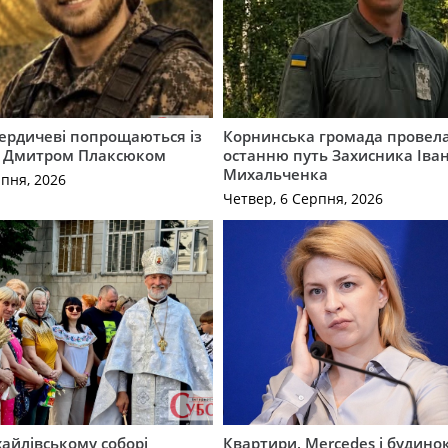
Бердичеві попрощаються із
Корнинська громада провела
 Дмитром Плаксюком
останню путь Захисника Іва
Михальченка
рпня, 2026
Четвер, 6 Серпня, 2026
айлівському соборі
Квартири, Mercedes і будинок