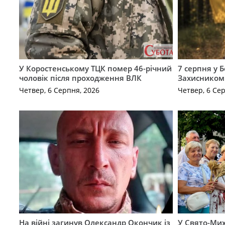
У Коростенському ТЦК помер 46-річний
7 серпня у 
чоловік після проходження ВЛК
Захисником
Четвер, 6 Серпня, 2026
Четвер, 6 Се
На війні загинув Олександр Окончик із
У Свято-Мих