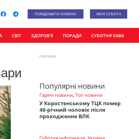
ПОВІДОМИТИ НОВИНУ
МОЯ СУБОТА
А
СВІТ
ЗДОРОВ’Я
ПОРАДИ
СУБОТНЯ КАВА
РЕКЛАМА
зари
Популярні новини
Гарячі новини
,
Топ новини
У Коростенському ТЦК помер
46-річний чоловік після
проходження ВЛК
Суботня інформація
,
Україна