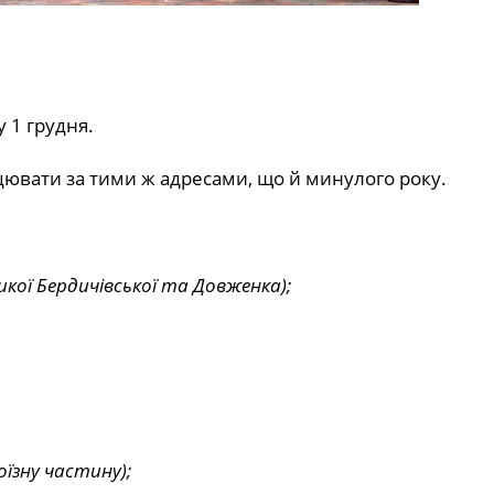
 1 грудня.
цювати за тими ж адресами, що й минулого року.
ликої Бердичівської та Довженка);
оїзну частину);