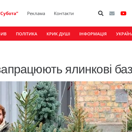
“Субота”
Реклама
Контакти
ЗИВ
ПОЛІТИКА
КРИК ДУШІ
ІНФОРМАЦІЯ
УКРАЇН
запрацюють ялинкові ба