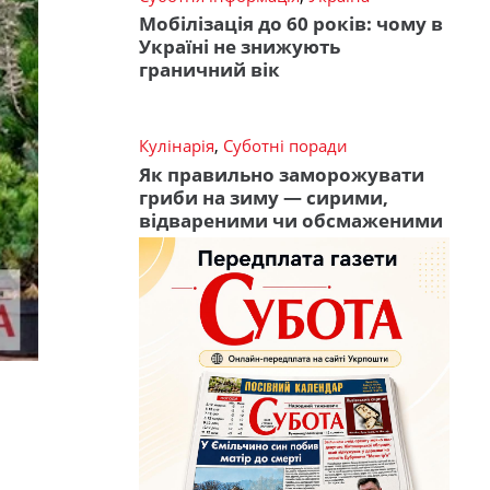
Мобілізація до 60 років: чому в
Україні не знижують
граничний вік
Кулінарія
,
Суботні поради
Як правильно заморожувати
гриби на зиму — сирими,
відвареними чи обсмаженими