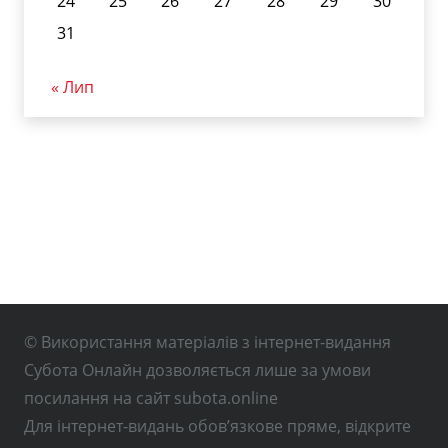
24
25
26
27
28
29
30
31
« Лип
© Використання матеріалів з інтернет-видання
Субота Онлайн дозволяється лише за умови
посилання на сайт subota.online
Для інтернет-видань обов’язкове пряме, відкрите