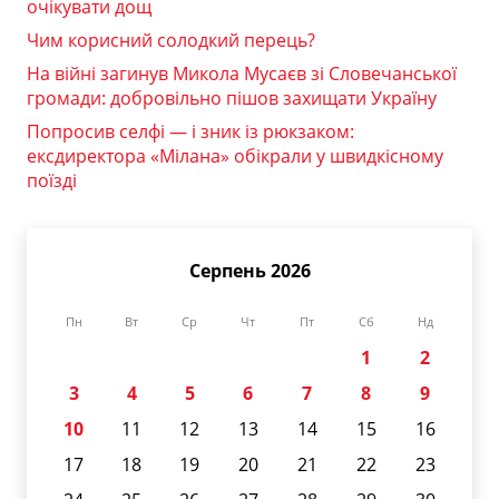
очікувати дощ
Чим корисний солодкий перець?
На війні загинув Микола Мусаєв зі Словечанської
громади: добровільно пішов захищати Україну
Попросив селфі — і зник із рюкзаком:
ексдиректора «Мілана» обікрали у швидкісному
поїзді
Серпень 2026
Пн
Вт
Ср
Чт
Пт
Сб
Нд
1
2
3
4
5
6
7
8
9
10
11
12
13
14
15
16
17
18
19
20
21
22
23