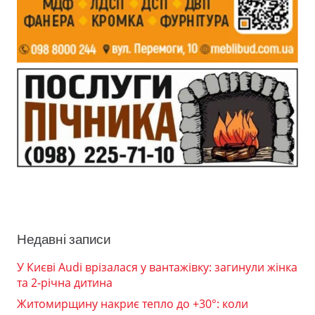
Недавні записи
У Києві Audi врізалася у вантажівку: загинули жінка
та 2-річна дитина
Житомирщину накриє тепло до +30°: коли