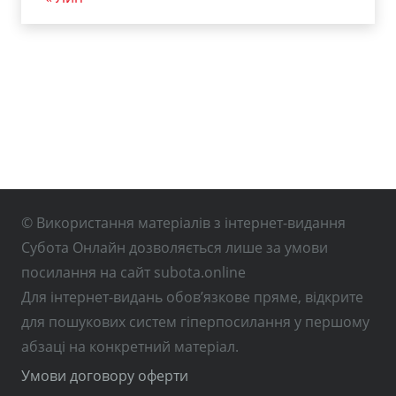
© Використання матеріалів з інтернет-видання
Субота Онлайн дозволяється лише за умови
посилання на сайт subota.online
Для інтернет-видань обов’язкове пряме, відкрите
для пошукових систем гіперпосилання у першому
абзаці на конкретний матеріал.
Умови договору оферти