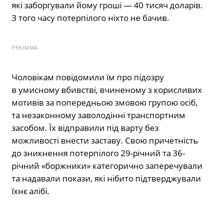
які заборгували йому гроші — 40 тисяч доларів.
З того часу потерпілого ніхто не бачив.
РЕКЛАМА
Чоловікам повідомили їм про підозру
в умисному вбивстві, вчиненому з корисливих
мотивів за попередньою змовою групою осіб,
та незаконному заволодінні транспортним
засобом. Їх відправили під варту без
можливості внести заставу. Свою причетність
до зникнення потерпілого 29-річний та 36-
річний «боржники» категорично заперечували
та надавали покази, які нібито підтверджували
їхнє алібі.