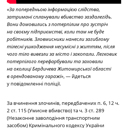
«За попередньою інформацією слідства,
затримані спланували вбивство заздалегідь.
Вони домовились з потерпілим про зустріч
на своєму підприємстві, коли там не буде
робітників. Зловмисники нанесли загиблому
тілесні ушкодження несумісні з життям, після
чого тіло вивезли за місто і закопали. Легковик
потерпілого перефарбували та заховали
на околиці Бердичева Житомирської області
в орендованому гаражі»
, — йдеться
у повідомленні поліції.
За вчинення злочинів, передбачених п. 6, 12 ч.
2 ст. 115 (Умисне вбивство) та ч. 3 ст. 289
(Незаконне заволодіння транспортним
засобом) Кримінального кодексу України