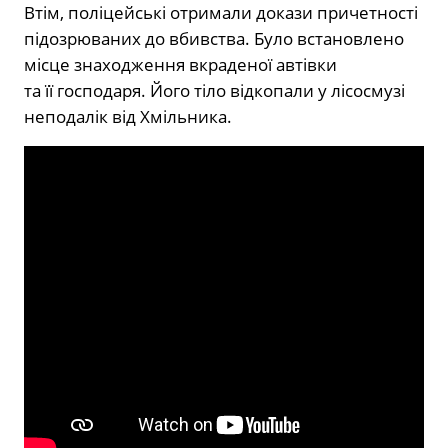
Втім, поліцейські отримали докази причетності
підозрюваних до вбивства. Було встановлено
місце знаходження вкраденої автівки
та її господаря. Його тіло відкопали у лісосмузі
неподалік від Хмільника.