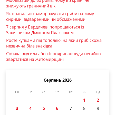
Мобілізація до 60 років: чому в Україні не
знижують граничний вік
Як правильно заморожувати гриби на зиму —
сирими, відвареними чи обсмаженими
7 серпня у Бердичеві попрощаються із
Захисником Дмитром Плаксюком
Росте купками під тополею: на який гриб схожа
незвична біла знахідка
Собака вкусила або кіт подряпав: куди негайно
звертатися на Житомирщині
Серпень 2026
Пн
Вт
Ср
Чт
Пт
Сб
Нд
1
2
3
4
5
6
7
8
9