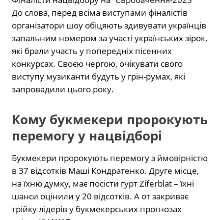
До слова, перед всіма виступами фіналістів
організатори шоу обіцяють здивувати українців
запальним номером за участі українських зірок,
які брали участь у попередніх пісенних
конкурсах. Своєю чергою, очікувати свого
виступу музиканти будуть у грін-румах, які
запровадили цього року.
Кому букмекери пророкують
перемогу у нацвідборі
Букмекери пророкують перемогу з ймовірністю
в 37 відсотків Маші Кондратенко. Друге місце,
на їхню думку, має посісти гурт Ziferblat – їхні
шанси оцінили у 20 відсотків. А от закриває
трійку лідерів у букмекерських прогнозах