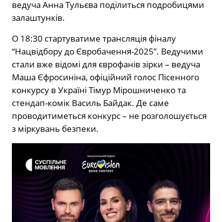
ведуча Анна Тульєва поділиться подробицями
залаштунків.
О 18:30 стартуватиме трансляція фіналу
“Нацвідбору до Євробачення-2025”. Ведучими
стали вже відомі для єврофанів зірки – ведуча
Маша Єфросиніна, офіційний голос Пісенного
конкурсу в Україні Тімур Мірошниченко та
стендап-комік Василь Байдак. Де саме
проводитиметься конкурс – не розголошується
з міркувань безпеки.