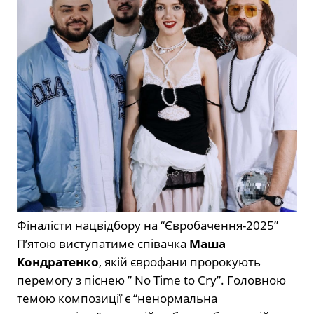
Фіналісти нацвідбору на “Євробачення-2025”
П’ятою виступатиме співачка
Маша
Кондратенко
, якій єврофани пророкують
перемогу з піснею ” No Time to Cry”. Головною
темою композиції є “ненормальна