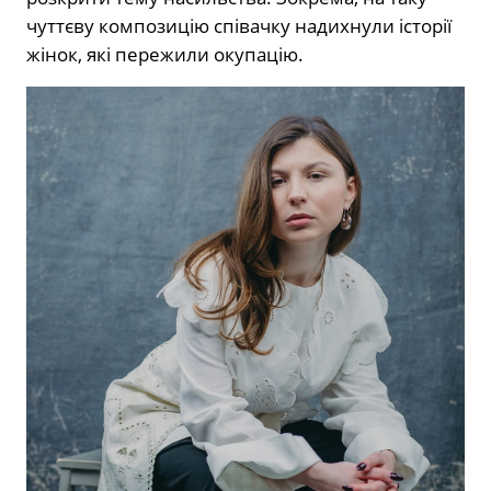
чуттєву композицію співачку надихнули історії
жінок, які пережили окупацію.