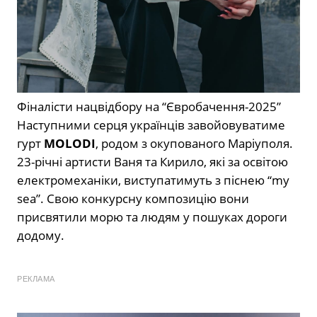
Фіналісти нацвідбору на “Євробачення-2025”
Наступними серця українців завойовуватиме
гурт
MOLODI
, родом з окупованого Маріуполя.
23-річні артисти Ваня та Кирило, які за освітою
електромеханіки, виступатимуть з піснею “my
sea”. Свою конкурсну композицію вони
присвятили морю та людям у пошуках дороги
додому.
РЕКЛАМА