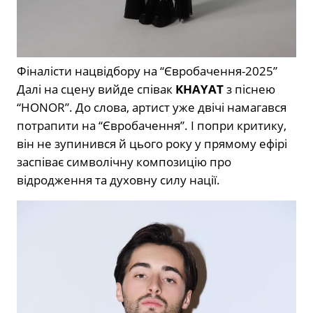
Фіналісти нацвідбору на “Євробачення-2025”
Далі на сцену вийде співак
KHAYAT
з піснею
“HONOR”. До слова, артист уже двічі намагався
потрапити на “Євробачення”. І попри критику,
він не зупинився й цього року у прямому ефірі
заспіває символічну композицію про
відродження та духовну силу нації.