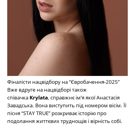
Фіналісти нацвідбору на “Євробачення-2025”
Вже вдруге на нацвідборі також
співачка
Krylata
, справжнє імʼя якої Анастасія
Завадська. Вона виступить під номером вісім. Її
пісня “STAY TRUE” розкриває історію про
подолання життєвих труднощів і вірність собі.