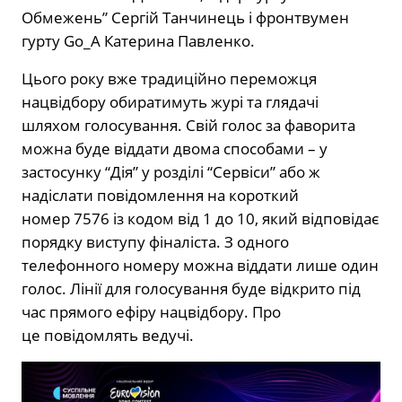
Обмежень” Сергій Танчинець і фронтвумен
гурту Go_A Катерина Павленко.
Цього року вже традиційно переможця
нацвідбору обиратимуть журі та глядачі
шляхом голосування. Свій голос за фаворита
можна буде віддати двома способами – у
застосунку “Дія” у розділі “Сервіси” або ж
надіслати повідомлення на короткий
номер 7576 із кодом від 1 до 10, який відповідає
порядку виступу фіналіста. З одного
телефонного номеру можна віддати лише один
голос. Лінії для голосування буде відкрито під
час прямого ефіру нацвідбору. Про
це повідомлять ведучі.