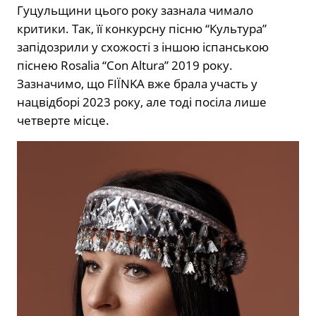
Гуцульщини цього року зазнала чимало
критики. Так, її конкурсну пісню “Культура”
запідозрили у схожості з іншою іспанською
піснею Rosalia “Con Altura” 2019 року.
Зазначимо, що FIЇNKA вже брала участь у
нацвідборі 2023 року, але тоді посіла лише
четверте місце.