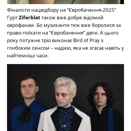
Фіналісти нацвідбору на “Євробачення-2025”
Гурт
Ziferblat
також вже добре відомий
єврофанам. Бо музиканти теж вже боролися за
право поїхати на “Євробачення” двічі. А цього
року потужне тріо виконає Bird of Pray з
глибоким сенсом – надією, яка не згасає навіть у
найтемніші часи.