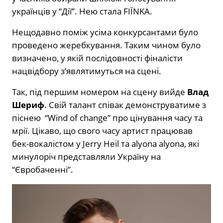
українців у “Дії”. Нею стала FIЇNKA.
Нещодавно поміж усіма конкурсантами було
проведено жеребкування. Таким чином було
визначено, у якій послідовності фіналісти
нацвідбору з’являтимуться на сцені.
Так, під першим номером на сцену вийде
Влад
Шериф
. Свій талант співак демонструватиме з
піснею “Wind of change” про цінування часу та
мрії. Цікаво, що свого часу артист працював
бек-вокалістом у Jerry Heil та alyona alyona, які
минулоріч представляли Україну на
“Євробаченні”.