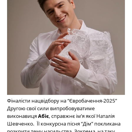
Фіналісти нацвідбору на “Євробачення-2025”
Другою свої сили випробовуватиме
виконавиця
Абіє
, справжнє ім’я якої Наталія
Шевченко. Її конкурсна пісня “Дім” покликана
розкрити тему насильства. Зокрема, на таку