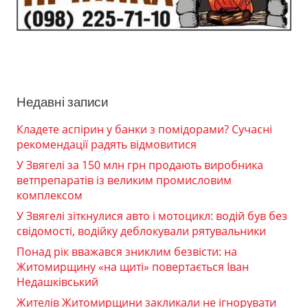
Недавні записи
Кладете аспірин у банки з помідорами? Сучасні
рекомендації радять відмовитися
У Звягелі за 150 млн грн продають виробника
ветпрепаратів із великим промисловим
комплексом
У Звягелі зіткнулися авто і мотоцикл: водій був без
свідомості, водійку деблокували рятувальники
Понад рік вважався зниклим безвісти: на
Житомирщину «на щиті» повертається Іван
Недашківський
Жителів Житомирщини закликали не ігнорувати