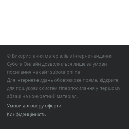
© Використання матеріалів з інтернет-видання
Субота Онлайн дозволяється лише за умови
посилання на сайт subota.online
Для інтернет-видань обов’язкове пряме, відкрите
для пошукових систем гіперпосилання у першому
абзаці на конкретний матеріал.
Умови договору оферти
Конфіденційність