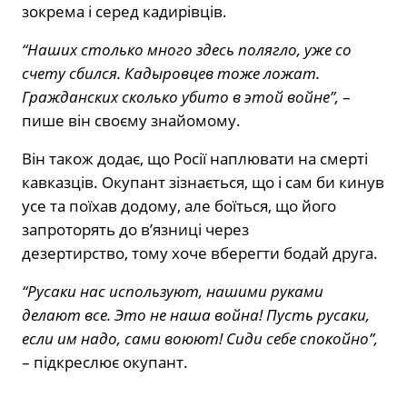
зокрема і серед кадирівців.
“Наших столько много здесь полягло, уже со
счету сбился. Кадыровцев тоже ложат.
Гражданских сколько убито в этой войне”,
–
пише він своєму знайомому.
Він також додає, що Росії наплювати на смерті
кавказців. Окупант зізнається, що і сам би кинув
усе та поїхав додому, але боїться, що його
запроторять до в’язниці через
дезертирство, тому хоче вберегти бодай друга.
“Русаки нас используют, нашими руками
делают все. Это не наша война! Пусть русаки,
если им надо, сами воюют! Сиди себе спокойно”,
– підкреслює окупант.