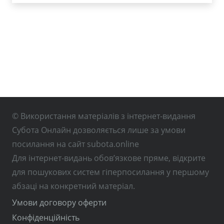
© Використання матеріалів з інтернет-видання
Субота Онлайн дозволяється лише за умови
посилання на сайт subota.online
Для інтернет-видань обов’язкове пряме, відкрите
для пошукових систем гіперпосилання у першому
абзаці на конкретний матеріал.
Умови договору оферти
Конфіденційність