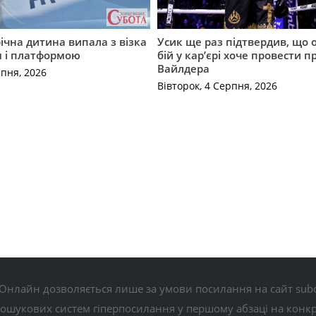
річна дитина випала з візка
Усик ще раз підтвердив, що 
м і платформою
бій у кар’єрі хоче провести п
Вайлдера
рпня, 2026
Вівторок, 4 Серпня, 2026
Онлайн дозволяється лише за умови посилання на сайт subo
пошукових систем гіперпосилання у першому абзаці на конк