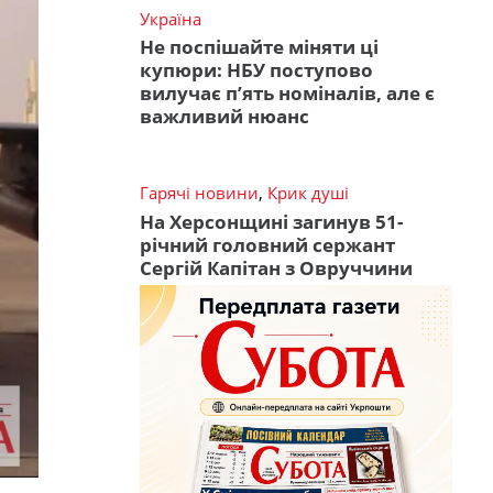
Україна
Не поспішайте міняти ці
купюри: НБУ поступово
вилучає п’ять номіналів, але є
важливий нюанс
Гарячі новини
,
Крик душі
На Херсонщині загинув 51-
річний головний сержант
Сергій Капітан з Овруччини