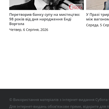
Перетворив банку супу на мистецтво:
У Празі три
98 років від дня народження Енді
між вагоно
Воргола
Середа, 5 Се
Четвер, 6 Серпня, 2026
© Використання матеріалів з інтернет-видання Субота 
Для інтернет-видань обов’язкове пряме, відкрите для 