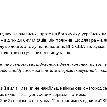
увачі за радянські, проте на його думку, українським
– від 4-х до 6-ти місяців. Він пояснив, що для країни, 
 дуже довго, а тому підполковник ВПС США придумав 
я польотів на сучасних винищувачах.
тних військових підрядників для виконання польотів
Я навіть поїду сам, можете на мене розраховувати”,
– ск
ий виліт і має чи не найбільше військових нагород с
намі, включно з Пурпуровим серцем, чотирма
йний героїзм та вісьмома “Повітряними медалями” В