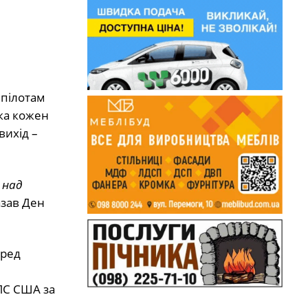
 пілотам
яка кожен
вихід –
 над
азав Ден
еред
ПС США за