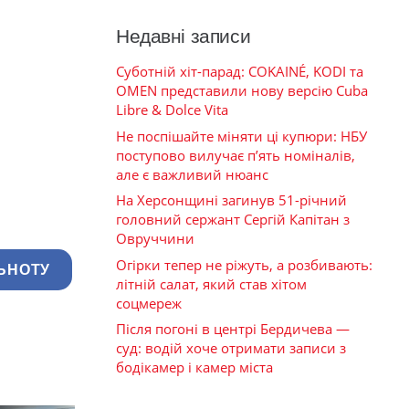
Недавні записи
Суботній хіт-парад: COKAINÉ, KODI та
OMEN представили нову версію Cuba
Libre & Dolce Vita
Не поспішайте міняти ці купюри: НБУ
поступово вилучає п’ять номіналів,
але є важливий нюанс
На Херсонщині загинув 51-річний
головний сержант Сергій Капітан з
Овруччини
Огірки тепер не ріжуть, а розбивають:
ЬНОТУ
літній салат, який став хітом
соцмереж
Після погоні в центрі Бердичева —
суд: водій хоче отримати записи з
бодікамер і камер міста