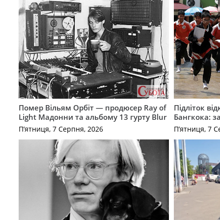
Помер Вільям Орбіт — продюсер Ray of
Підліток від
Light Мадонни та альбому 13 гурту Blur
Бангкока: з
П’ятниця, 7 Серпня, 2026
П’ятниця, 7 С