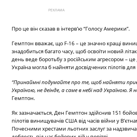
РЕКЛАМА
Про це він сказав в інтерв’ю “Голосу Америки”.
Гемптон вважає, що F-16 – це значно кращі винищ
знадобиться багато часу, щоб освоїти новий літак 
день веде боротьбу з російським агресором – це
Україна могла б найняти досвідчених пілотів дл
“Принаймні подумайте про те, щоб найняти прива
Україною, не деінде, а саме в небі над Україною. 
Гемптон.
Як зазначається, Ден Гемптон здійснив 151 бойов
пілотів винищувачів США від часів війни у В’єт
Почесними хрестами льотних заслуг за надзвича
доблесть під час бойових дій у повітрі.