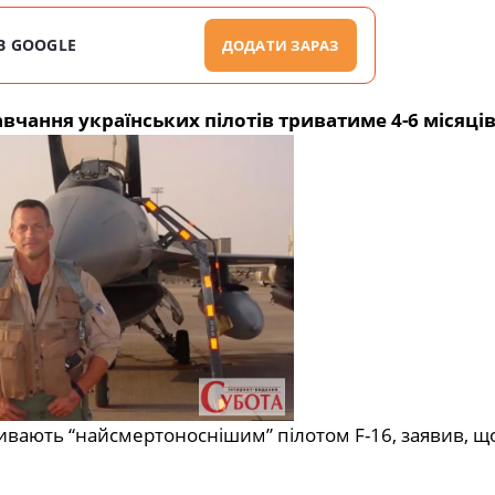
В GOOGLE
ДОДАТИ ЗАРАЗ
чання українських пілотів триватиме 4-6 місяців
ивають “найсмертоноснішим” пілотом F-16, заявив, що