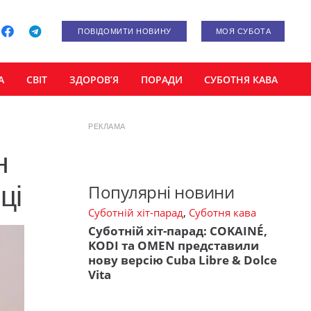
ПОВІДОМИТИ НОВИНУ
МОЯ СУБОТА
А
СВІТ
ЗДОРОВ’Я
ПОРАДИ
СУБОТНЯ КАВА
РЕКЛАМА
н
ці
Популярні новини
Суботній хіт-парад
,
Суботня кава
Суботній хіт-парад: COKAINÉ,
KODI та OMEN представили
нову версію Cuba Libre & Dolce
Vita