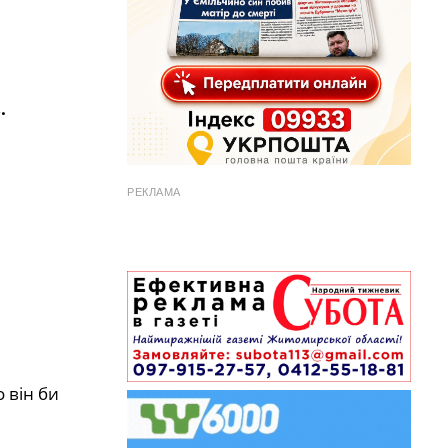
.
РЕКЛАМА
 він би