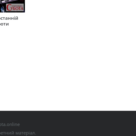
останній
роти
ta.online
ретний матеріал.