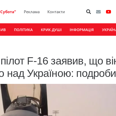
“Субота”
Реклама
Контакти
ЗИВ
ПОЛІТИКА
КРИК ДУШІ
ІНФОРМАЦІЯ
УКРАЇН
ілот F-16 заявив, що ві
о над Україною: подроби