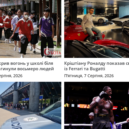
крив вогонь у школі біля
Кріштіану Роналду показав с
агинули восьмеро людей
із Ferrari та Bugatti
ерпня, 2026
П’ятниця, 7 Серпня, 2026