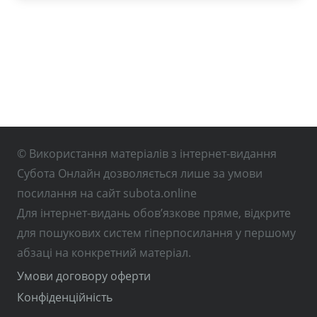
© Використання матеріалів з інтернет-видання
Субота Онлайн дозволяється лише за умови
посилання на сайт subota.online
Для інтернет-видань обов’язкове пряме, відкрите
для пошукових систем гіперпосилання у першому
абзаці на конкретний матеріал.
Умови договору оферти
Конфіденційність