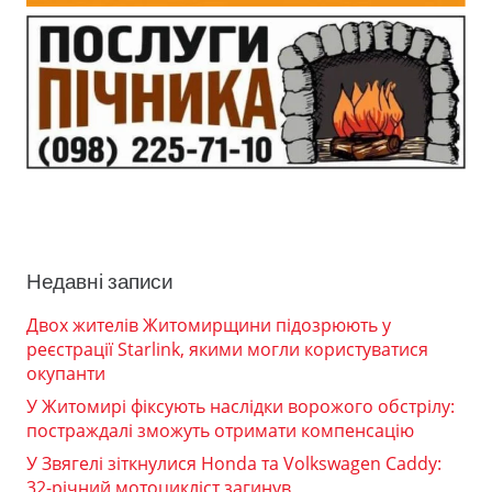
Недавні записи
Двох жителів Житомирщини підозрюють у
реєстрації Starlink, якими могли користуватися
окупанти
У Житомирі фіксують наслідки ворожого обстрілу:
постраждалі зможуть отримати компенсацію
У Звягелі зіткнулися Honda та Volkswagen Caddy:
32-річний мотоцикліст загинув