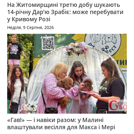
На Житомирщині третю добу шукають
14-річну Дар’ю Зрабіє: може перебувати
у Кривому Розі
Неділя, 9 Серпня, 2026
«Гав!» — і навіки разом: у Малині
влаштували весілля для Макса і Мері