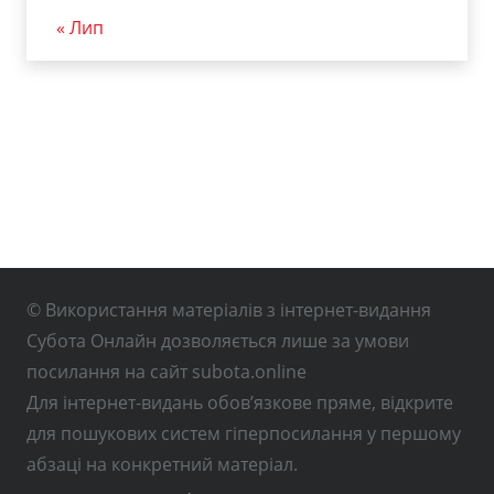
« Лип
© Використання матеріалів з інтернет-видання
Субота Онлайн дозволяється лише за умови
посилання на сайт subota.online
Для інтернет-видань обов’язкове пряме, відкрите
для пошукових систем гіперпосилання у першому
абзаці на конкретний матеріал.