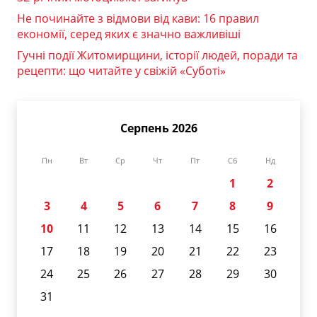
Не починайте з відмови від кави: 16 правил
економії, серед яких є значно важливіші
Гучні події Житомирщини, історії людей, поради та
рецепти: що читайте у свіжій «Суботі»
Серпень 2026
Пн
Вт
Ср
Чт
Пт
Сб
Нд
1
2
3
4
5
6
7
8
9
10
11
12
13
14
15
16
17
18
19
20
21
22
23
24
25
26
27
28
29
30
31