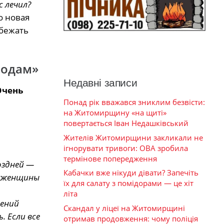
с лечил?
о новая
збежать
родам»
Недавні записи
Очень
Понад рік вважався зниклим безвісти:
на Житомирщину «на щиті»
повертається Іван Недашківський
Жителів Житомирщини закликали не
ігнорувати тривоги: ОВА зробила
термінове попередження
оздней —
Кабачки вже нікуди дівати? Запечіть
я женщины
їх для салату з помідорами — це хіт
літа
шений
Скандал у ліцеї на Житомирщині
 Если все
отримав продовження: чому поліція