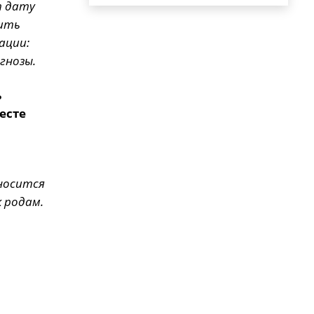
т дату
шить
ации:
гнозы.
ь
есте
еносится
к родам.