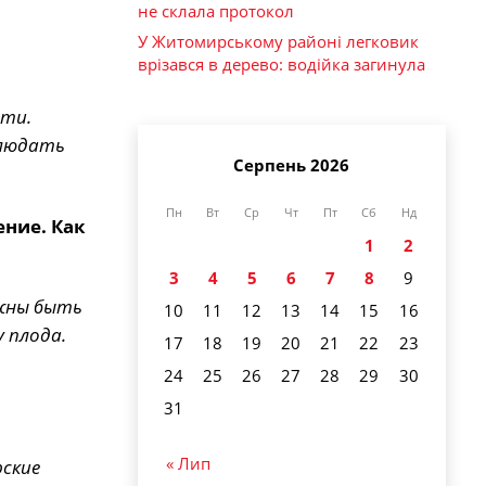
не склала протокол
У Житомирському районі легковик
врізався в дерево: водійка загинула
сти.
блюдать
Серпень 2026
Пн
Вт
Ср
Чт
Пт
Сб
Нд
ение. Как
1
2
3
4
5
6
7
8
9
лжны быть
10
11
12
13
14
15
16
у плода.
17
18
19
20
21
22
23
24
25
26
27
28
29
30
31
« Лип
рские