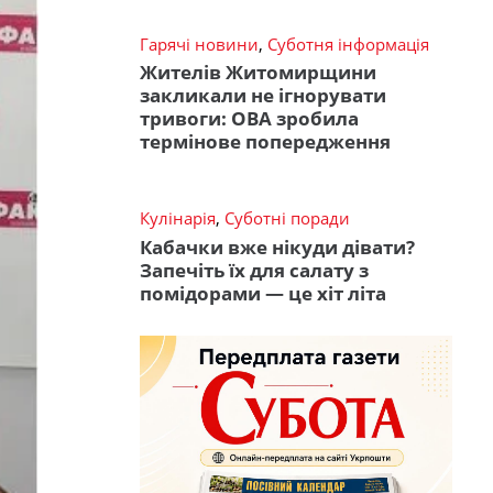
Гарячі новини
,
Суботня інформація
Жителів Житомирщини
закликали не ігнорувати
тривоги: ОВА зробила
термінове попередження
Кулінарія
,
Суботні поради
Кабачки вже нікуди дівати?
Запечіть їх для салату з
помідорами — це хіт літа