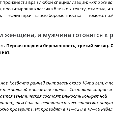
г произнести врач любой специализации:
«Кто же ва
 процитировав классика близко к тексту, отметил, чт
 5, — «Один врач на всю беременность» — поможет и
е и женщина, и мужчина готовятся к 
ет. Первая поздняя беременность, третий месяц. 
 нет.
е. Когда-то ранней считалась около 16-ти лет, а п
ых технологий многое изменилось. Состояние здоровь
вается генетическая состоятельность конкретной
нщина), тем больше вероятность генетических нару
но проверить. Их проводят в 11—12 и в 18—19 недель.