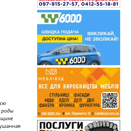
всю
т роды
нщине
лушанная