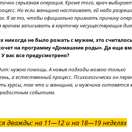
точно серьезная операция. Кроме того, врач выбирае
роцесс. Но если женщина настаивает, ей надо разре
ках. Я за то, чтобы официально признать причину опер
ся врачам записывать в карточку несуществующие диа
х никогда не было рожать с мужем, это считалос
 хочет на программу «Домашние роды». Да еще вм
 У вас все предусмотрено?
дит: нужна помощь. А новые подходы можно только
знь, а естественный процесс. Психологически он пер
 есть курсы, так что и женщина, и мужчина готовятся 
и радостным событием.
я дважды: на 11—12 и на 18—19 неделях