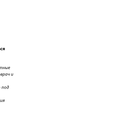
ься
ктные
врач и
 под
ния