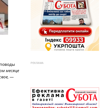
РЕКЛАМА
 поводы
ом месяце
свое,
—