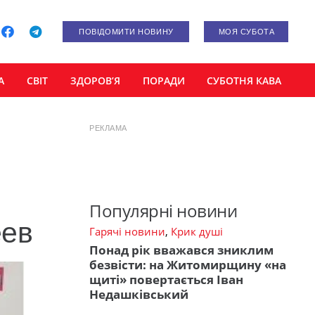
ПОВІДОМИТИ НОВИНУ
МОЯ СУБОТА
А
СВІТ
ЗДОРОВ’Я
ПОРАДИ
СУБОТНЯ КАВА
РЕКЛАМА
Популярні новини
еев
Гарячі новини
,
Крик душі
Понад рік вважався зниклим
безвісти: на Житомирщину «на
щиті» повертається Іван
Недашківський