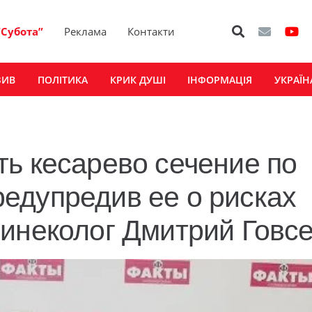
“Субота”
Реклама
Контакти
ЗИВ
ПОЛІТИКА
КРИК ДУШІ
ІНФОРМАЦІЯ
УКРАЇН
ь кесарево сечение по
едупредив ее о рисках
гинеколог Дмитрий Говс