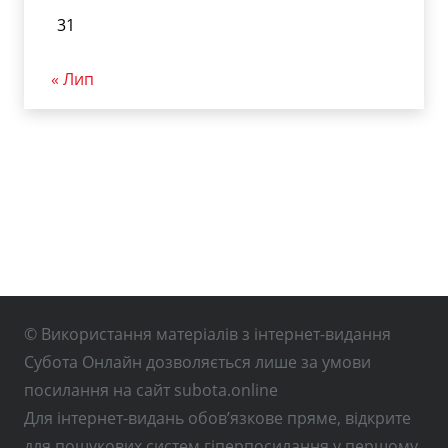
31
« Лип
© Використання матеріалів з інтернет-видання
Субота Онлайн дозволяється лише за умови
посилання на сайт subota.online
Для інтернет-видань обов’язкове пряме, відкрите
для пошукових систем гіперпосилання у першому