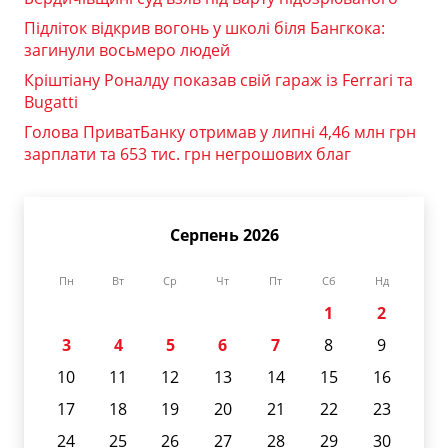
Підліток відкрив вогонь у школі біля Бангкока:
загинули восьмеро людей
Кріштіану Роналду показав свій гараж із Ferrari та
Bugatti
Голова ПриватБанку отримав у липні 4,46 млн грн
зарплати та 653 тис. грн негрошових благ
Серпень 2026
Пн
Вт
Ср
Чт
Пт
Сб
Нд
1
2
3
4
5
6
7
8
9
10
11
12
13
14
15
16
17
18
19
20
21
22
23
24
25
26
27
28
29
30