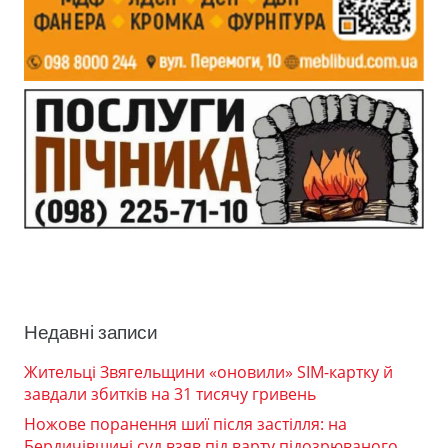
Недавні записи
Жительці Звягельщини «оновили» SIM-картку й
завдали збитків на 31 тисячу гривень
Ножове поранення шиї після застілля: на
Бердичівщині суд взяв під варту підозрюваного