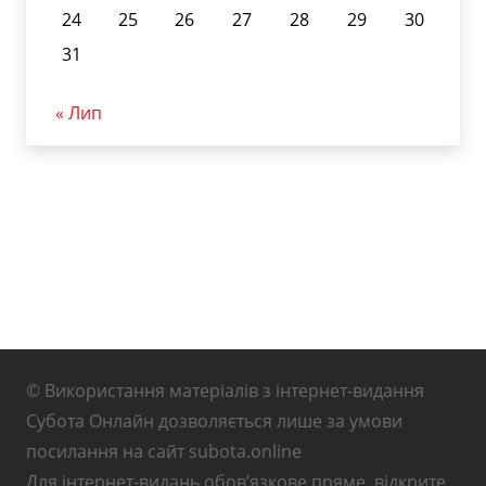
24
25
26
27
28
29
30
31
« Лип
© Використання матеріалів з інтернет-видання
Субота Онлайн дозволяється лише за умови
посилання на сайт subota.online
Для інтернет-видань обов’язкове пряме, відкрите