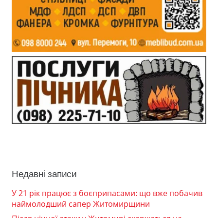
Недавні записи
У 21 рік працює з боєприпасами: що вже побачив
наймолодший сапер Житомирщини