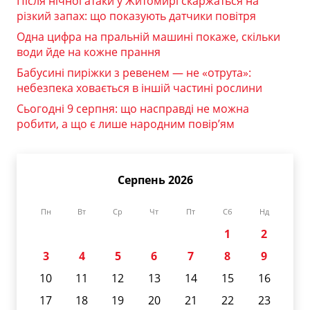
Після нічної атаки у Житомирі скаржаться на
різкий запах: що показують датчики повітря
Одна цифра на пральній машині покаже, скільки
води йде на кожне прання
Бабусині пиріжки з ревенем — не «отрута»:
небезпека ховається в іншій частині рослини
Сьогодні 9 серпня: що насправді не можна
робити, а що є лише народним повір’ям
Серпень 2026
Пн
Вт
Ср
Чт
Пт
Сб
Нд
1
2
3
4
5
6
7
8
9
10
11
12
13
14
15
16
17
18
19
20
21
22
23