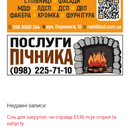
Недавні записи
Сіль для закруток: чи справді Е536 псує огірки та
капусту