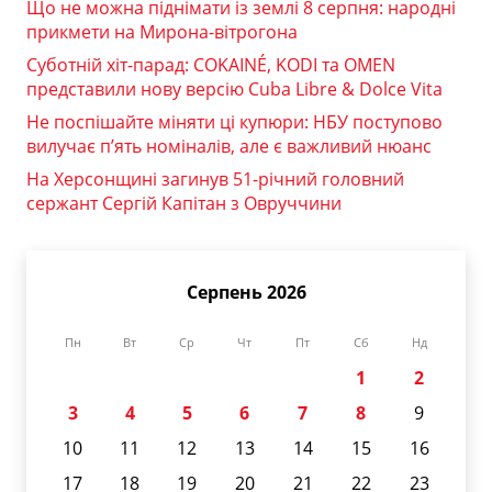
Що не можна піднімати із землі 8 серпня: народні
прикмети на Мирона-вітрогона
Суботній хіт-парад: COKAINÉ, KODI та OMEN
представили нову версію Cuba Libre & Dolce Vita
Не поспішайте міняти ці купюри: НБУ поступово
вилучає п’ять номіналів, але є важливий нюанс
На Херсонщині загинув 51-річний головний
сержант Сергій Капітан з Овруччини
Серпень 2026
Пн
Вт
Ср
Чт
Пт
Сб
Нд
1
2
3
4
5
6
7
8
9
10
11
12
13
14
15
16
17
18
19
20
21
22
23