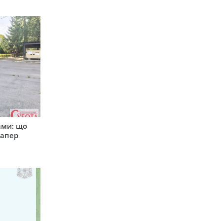
ами: що
сапер