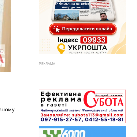
РЕКЛАМА
авному