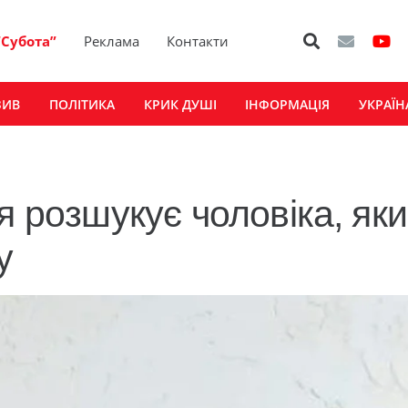
“Субота”
Реклама
Контакти
ЗИВ
ПОЛІТИКА
КРИК ДУШІ
ІНФОРМАЦІЯ
УКРАЇН
я розшукує чоловіка, як
у