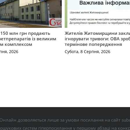
а 150 млн грн продають
Жителів Житомирщини закл
етпрепаратів із великим
ігнорувати тривоги: ОВА зро
м комплексом
термінове попередження
пня, 2026
Субота, 8 Серпня, 2026
Онлайн дозволяється лише за умови посилання на сайт subo
пошукових систем гіперпосилання у першому абзаці на конк