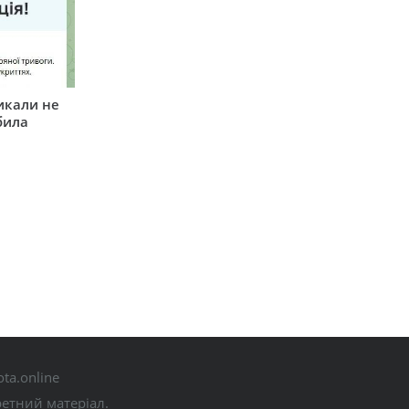
икали не
била
ta.online
ретний матеріал.