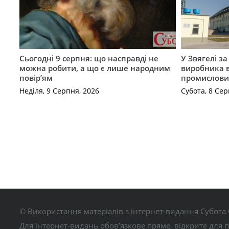
Сьогодні 9 серпня: що насправді не
У Звягелі з
можна робити, а що є лише народним
виробника в
повір’ям
промислови
Неділя, 9 Серпня, 2026
Субота, 8 Сер
© Використання матеріалів з інтернет-видання Субота 
Для інтернет-видань обов’язкове пряме, відкрите для 