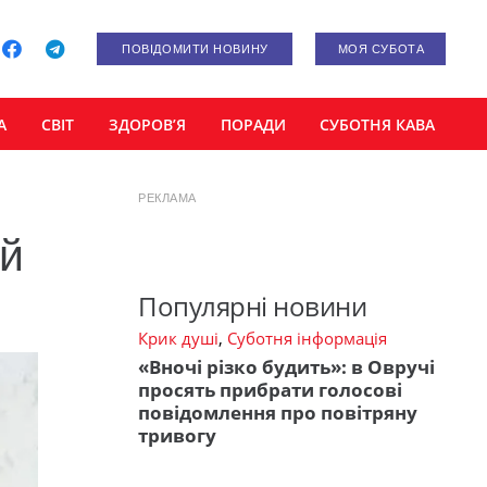
ПОВІДОМИТИ НОВИНУ
МОЯ СУБОТА
А
СВІТ
ЗДОРОВ’Я
ПОРАДИ
СУБОТНЯ КАВА
РЕКЛАМА
ий
Популярні новини
Крик душі
,
Суботня інформація
«Вночі різко будить»: в Овручі
просять прибрати голосові
повідомлення про повітряну
тривогу