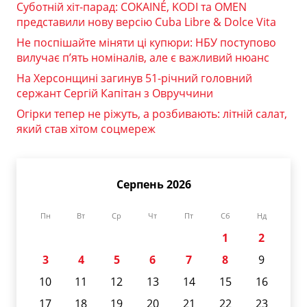
Суботній хіт-парад: COKAINÉ, KODI та OMEN
представили нову версію Cuba Libre & Dolce Vita
Не поспішайте міняти ці купюри: НБУ поступово
вилучає п’ять номіналів, але є важливий нюанс
На Херсонщині загинув 51-річний головний
сержант Сергій Капітан з Овруччини
Огірки тепер не ріжуть, а розбивають: літній салат,
який став хітом соцмереж
Серпень 2026
Пн
Вт
Ср
Чт
Пт
Сб
Нд
1
2
3
4
5
6
7
8
9
10
11
12
13
14
15
16
17
18
19
20
21
22
23