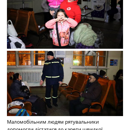
Маломобільним людям рятувальники
допомогли дістатися до карети швидкої