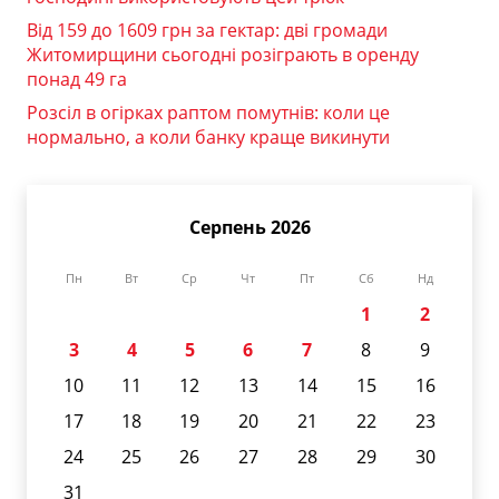
Від 159 до 1609 грн за гектар: дві громади
Житомирщини сьогодні розіграють в оренду
понад 49 га
Розсіл в огірках раптом помутнів: коли це
нормально, а коли банку краще викинути
Серпень 2026
Пн
Вт
Ср
Чт
Пт
Сб
Нд
1
2
3
4
5
6
7
8
9
10
11
12
13
14
15
16
17
18
19
20
21
22
23
24
25
26
27
28
29
30
31