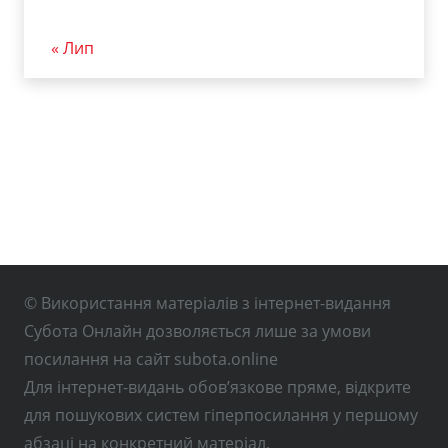
« Лип
© Використання матеріалів з інтернет-видання
Субота Онлайн дозволяється лише за умови
посилання на сайт subota.online
Для інтернет-видань обов’язкове пряме, відкрите
для пошукових систем гіперпосилання у першому
абзаці на конкретний матеріал.