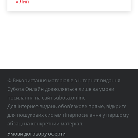
« Лип
© Використання матеріалів з інтернет-видання
Субота Онлайн дозволяється лише за умови
посилання на сайт subota.online
Для інтернет-видань обов’язкове пряме, відкрите
для пошукових систем гіперпосилання у першому
абзаці на конкретний матеріал.
Умови договору оферти