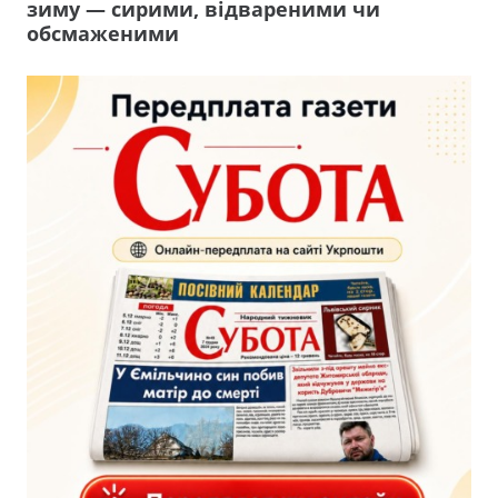
зиму — сирими, відвареними чи
обсмаженими