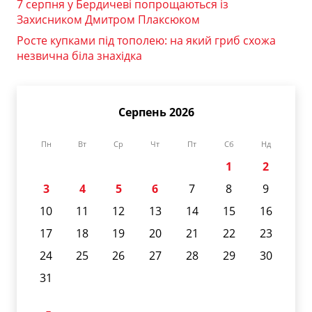
7 серпня у Бердичеві попрощаються із
Захисником Дмитром Плаксюком
Росте купками під тополею: на який гриб схожа
незвична біла знахідка
Серпень 2026
Пн
Вт
Ср
Чт
Пт
Сб
Нд
1
2
3
4
5
6
7
8
9
10
11
12
13
14
15
16
17
18
19
20
21
22
23
24
25
26
27
28
29
30
31