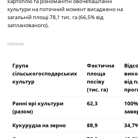
картоплю та різноманітні овочебаштанні
культури на поточний момент висаджено на
загальній площі 78,1 тис. га (66,5% від
запланованого).
РЕКЛАМА
Група
Фактична
Відс
сільськогосподарських
площа
вико
культур
посіву
від п
(тис. га)
прог
Ранні ярі культури
62,3
100%
(разом)
заве
Кукурудза на зерно
88,9
34,7