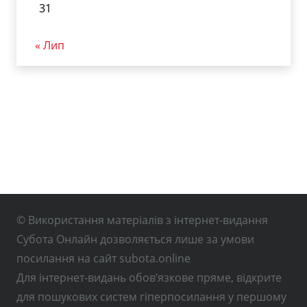
31
« Лип
© Використання матеріалів з інтернет-видання
Субота Онлайн дозволяється лише за умови
посилання на сайт subota.online
Для інтернет-видань обов’язкове пряме, відкрите
для пошукових систем гіперпосилання у першому