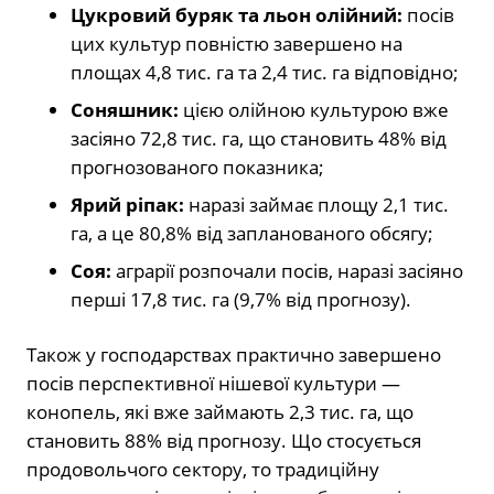
Цукровий буряк та льон олійний:
посів
цих культур повністю завершено на
площах 4,8 тис. га та 2,4 тис. га відповідно;
Соняшник:
цією олійною культурою вже
засіяно 72,8 тис. га, що становить 48% від
прогнозованого показника;
Ярий ріпак:
наразі займає площу 2,1 тис.
га, а це 80,8% від запланованого обсягу;
Соя:
аграрії розпочали посів, наразі засіяно
перші 17,8 тис. га (9,7% від прогнозу).
Також у господарствах практично завершено
посів перспективної нішевої культури —
конопель, які вже займають 2,3 тис. га, що
становить 88% від прогнозу. Що стосується
продовольчого сектору, то традиційну