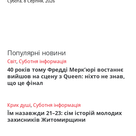
Субота, 8 Серпня, 2026
Популярні новини
Світ
,
Суботня інформація
40 років тому Фредді Мерк’юрі востаннє
вийшов на сцену з Queen: ніхто не знав,
що це фінал
Крик душі
,
Суботня інформація
Їм назавжди 21–23: сім історій молодих
захисників Житомирщини