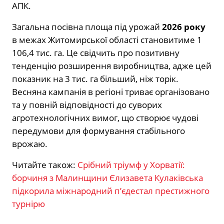
АПК.
Загальна посівна площа під урожай
2026 року
в межах Житомирської області становитиме 1
106,4 тис. га. Це свідчить про позитивну
тенденцію розширення виробництва, адже цей
показник на 3 тис. га більший, ніж торік.
Весняна кампанія в регіоні триває організовано
та у повній відповідності до суворих
агротехнологічних вимог, що створює чудові
передумови для формування стабільного
врожаю.
Читайте також:
Срібний тріумф у Хорватії:
борчиня з Малинщини Єлизавета Кулаківська
підкорила міжнародний п’єдестал престижного
турнірю