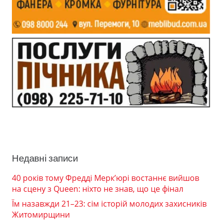
Недавні записи
40 років тому Фредді Мерк’юрі востаннє вийшов
на сцену з Queen: ніхто не знав, що це фінал
Їм назавжди 21–23: сім історій молодих захисників
Житомирщини