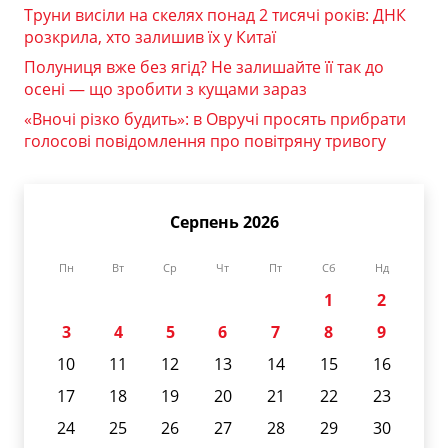
Труни висіли на скелях понад 2 тисячі років: ДНК
розкрила, хто залишив їх у Китаї
Полуниця вже без ягід? Не залишайте її так до
осені — що зробити з кущами зараз
«Вночі різко будить»: в Овручі просять прибрати
голосові повідомлення про повітряну тривогу
Серпень 2026
Пн
Вт
Ср
Чт
Пт
Сб
Нд
1
2
3
4
5
6
7
8
9
10
11
12
13
14
15
16
17
18
19
20
21
22
23
24
25
26
27
28
29
30