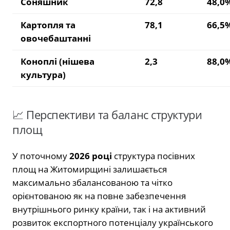
Соняшник
72,8
48,0
Картопля та
78,1
66,5
овочебаштанні
Коноплі (нішева
2,3
88,0
культура)
📈 Перспективи та баланс структури
площ
У поточному
2026 році
структура посівних
площ на Житомирщині залишається
максимально збалансованою та чітко
орієнтованою як на повне забезпечення
внутрішнього ринку країни, так і на активний
розвиток експортного потенціалу українського