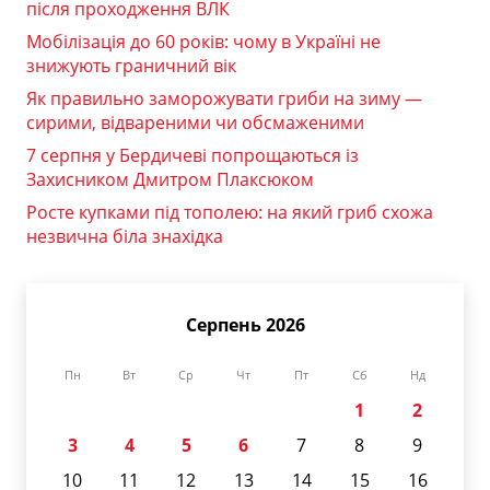
після проходження ВЛК
Мобілізація до 60 років: чому в Україні не
знижують граничний вік
Як правильно заморожувати гриби на зиму —
сирими, відвареними чи обсмаженими
7 серпня у Бердичеві попрощаються із
Захисником Дмитром Плаксюком
Росте купками під тополею: на який гриб схожа
незвична біла знахідка
Серпень 2026
Пн
Вт
Ср
Чт
Пт
Сб
Нд
1
2
3
4
5
6
7
8
9
10
11
12
13
14
15
16