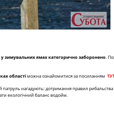
 у зимувальних ямах категорично заборонено
. П
ках області
можна ознайомитися за посиланням
ТУ
й патруль нагадують: дотримання правил рибальства
ати екологічний баланс водойм.