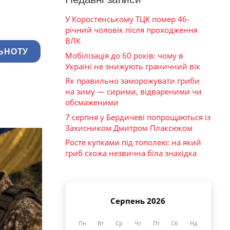
У Коростенському ТЦК помер 46-
річний чоловік після проходження
ВЛК
ЬНОТУ
Мобілізація до 60 років: чому в
Україні не знижують граничний вік
Як правильно заморожувати гриби
на зиму — сирими, відвареними чи
обсмаженими
7 серпня у Бердичеві попрощаються із
Захисником Дмитром Плаксюком
Росте купками під тополею: на який
гриб схожа незвична біла знахідка
Серпень 2026
Пн
Вт
Ср
Чт
Пт
Сб
Нд