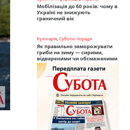
Мобілізація до 60 років: чому в
Україні не знижують
граничний вік
Кулінарія
,
Суботні поради
Як правильно заморожувати
гриби на зиму — сирими,
відвареними чи обсмаженими