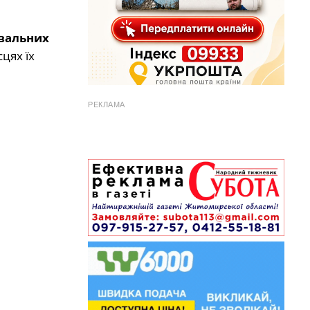
увальних
цях їх
РЕКЛАМА