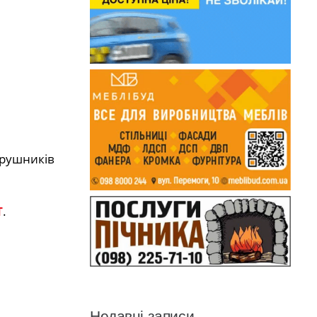
орушників
Т
.
Недавні записи