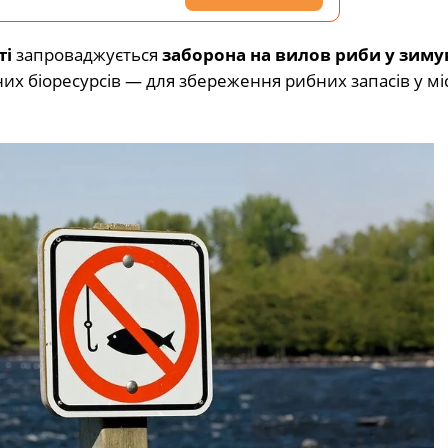
ті
запроваджується
заборона на вилов риби у зим
их біоресурсів — для збереження рибних запасів у міс