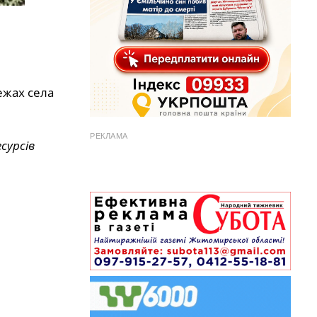
ежах села
РЕКЛАМА
сурсів