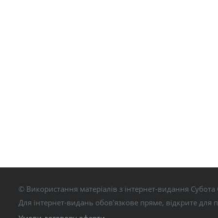
© Використання матеріалів з інтернет-видання Субота 
Для інтернет-видань обов’язкове пряме, відкрите для 
Умови договору оферти