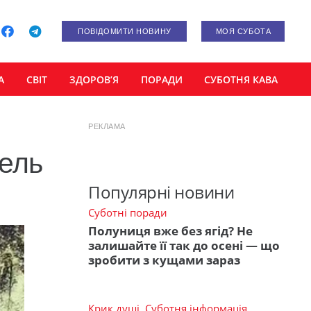
ПОВІДОМИТИ НОВИНУ
МОЯ СУБОТА
А
СВІТ
ЗДОРОВ’Я
ПОРАДИ
СУБОТНЯ КАВА
РЕКЛАМА
бель
Популярні новини
Суботні поради
Полуниця вже без ягід? Не
залишайте її так до осені — що
зробити з кущами зараз
Крик душі
,
Суботня інформація