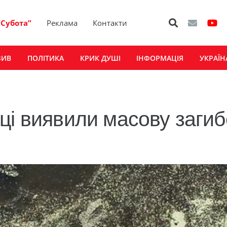
“Субота”
Реклама
Контакти
ЗИВ
ПОЛІТИКА
КРИК ДУШІ
ІНФОРМАЦІЯ
УКРАЇН
ці виявили масову заги