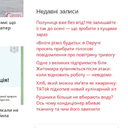
Недавні записи
ами: що
Полуниця вже без ягід? Не залишайте
сапер
її так до осені — що зробити з кущами
зараз
«Вночі різко будить»: в Овручі
просять прибрати голосові
повідомлення про повітряну тривогу
Одне з великих підприємств біля
Житомира зупиняється після атаки:
коли відновить роботу — невідомо
Хліб, який можна зім’яти як хмаринку:
TikTok підхопив новий кулінарний хіт
Рушники більше не вбирають воду?
Ось чому кондиціонер вбиває
тканину та чим його замінити
икали не
била