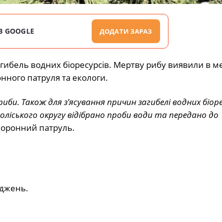
В GOOGLE
ДОДАТИ ЗАРАЗ
агибель водних біоресурсів. Мертву рибу виявили в м
онного патруля та екологи.
риби. Також для з’ясування причин загибелі водних біоре
оліського округу відібрано проби води та передано до
хоронний патруль.
іджень.