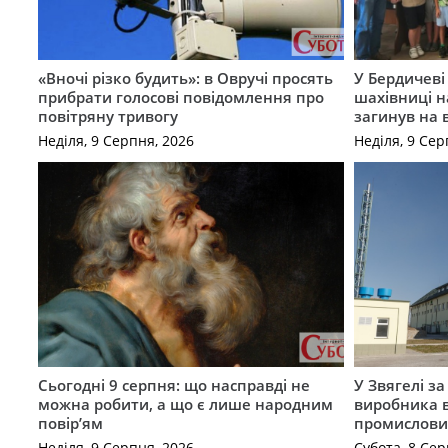
«Вночі різко будить»: в Овручі просять
У Бердичеві 
прибрати голосові повідомлення про
шахівниці н
повітряну тривогу
загинув на 
Неділя, 9 Серпня, 2026
Неділя, 9 Сер
Сьогодні 9 серпня: що насправді не
У Звягелі з
можна робити, а що є лише народним
виробника в
повір’ям
промислови
Неділя, 9 Серпня, 2026
Субота, 8 Сер