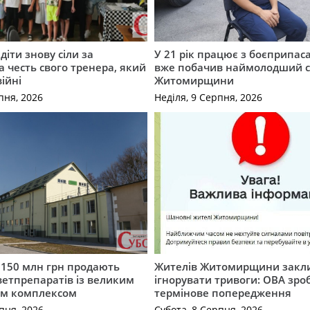
діти знову сіли за
У 21 рік працює з боєприпас
а честь свого тренера, який
вже побачив наймолодший 
війні
Житомирщини
пня, 2026
Неділя, 9 Серпня, 2026
а 150 млн грн продають
Жителів Житомирщини закл
етпрепаратів із великим
ігнорувати тривоги: ОВА зро
м комплексом
термінове попередження
пня, 2026
Субота, 8 Серпня, 2026