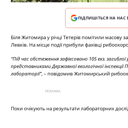
ПІДПИШІТЬСЯ НА НАС 
Біля Житомира у річці Тетерів помітили масову з
Левків. На місце події прибули фахівці рибоохор
“Під час обстеження зафіксовано 105 екз. загиблої 
представниками Державної екологічної інспекції П
лабораторії”
, – повідомив Житомирський рибоо
РЕКЛАМА
Поки очікують на результати лабораторних досл