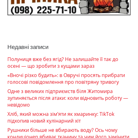
Недавні записи
Полуниця вже без ягід? Не залишайте її так до
осені — що зробити з кущами зараз
«Вночі різко будить»: в Овручі просять прибрати
голосові повідомлення про повітряну тривогу
Одне з великих підприємств біля Житомира
зупиняється після атаки: коли відновить роботу —
невідомо
Хліб, який можна зім’яти як хмаринку: TikTok
підхопив новий кулінарний хіт
Рушники більше не вбирають воду? Ось чому
кондиціонер вбиває тканину та чим його замінити