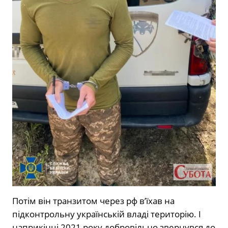
Потім він транзитом через рф в’їхав на
підконтрольну українській владі територію. І
наприкінці
2021
року добровільно звернувся до