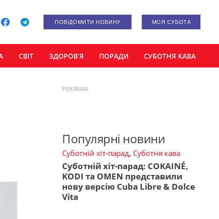
ПОВІДОМИТИ НОВИНУ
МОЯ СУБОТА
А
СВІТ
ЗДОРОВ’Я
ПОРАДИ
СУБОТНЯ КАВА
РЕКЛАМА
Популярні новини
Суботній хіт-парад
,
Суботня кава
Суботній хіт-парад: COKAINÉ,
KODI та OMEN представили
нову версію Cuba Libre & Dolce
Vita