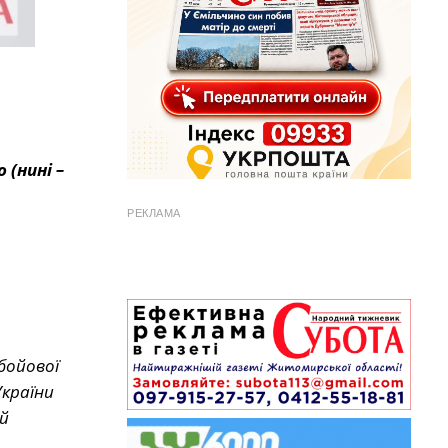
 (нині –
РЕКЛАМА
 бойової
України
й