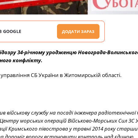
В GOOGLE
ДОДАТИ ЗАРАЗ
підозру 34-річному уродженцю Новограда-Волинського
йного конфлікту.
 управління СБ України в Житомирській області.
ив військову службу на посаді інженера радіотехнічної
Центру морських операцій Військово-Морських Сил ЗС 
пації Кримського півострова у травні 2014 року старши
та допоміг ворогу встановити контроль над єдиною