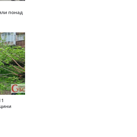
у
или понад
11
рщини