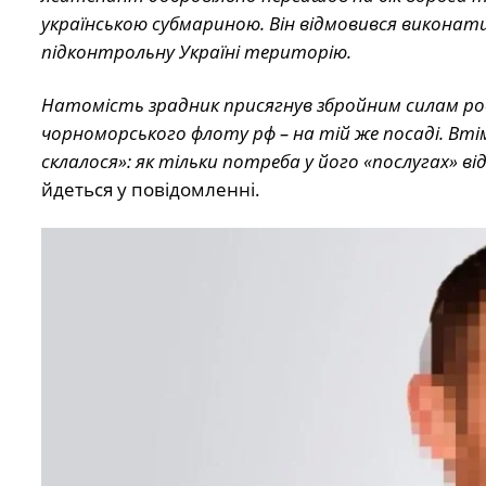
українською субмариною. Він відмовився виконати
підконтрольну Україні територію.
Натомість зрадник присягнув збройним силам рос
чорноморського флоту рф – на тій же посаді. Втім
склалося»: як тільки потреба у його «послугах» ві
йдеться у повідомленні.