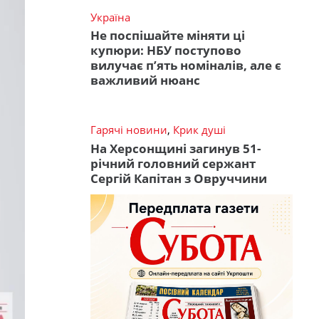
Україна
Не поспішайте міняти ці
купюри: НБУ поступово
вилучає п’ять номіналів, але є
важливий нюанс
Гарячі новини
,
Крик душі
На Херсонщині загинув 51-
річний головний сержант
Сергій Капітан з Овруччини