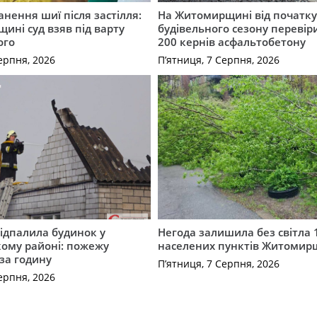
нення шиї після застілля:
На Житомирщині від початк
щині суд взяв під варту
будівельного сезону перевір
ого
200 кернів асфальтобетону
ерпня, 2026
П’ятниця, 7 Серпня, 2026
ідпалила будинок у
Негода залишила без світла 
ому районі: пожежу
населених пунктів Житоми
 за годину
П’ятниця, 7 Серпня, 2026
ерпня, 2026