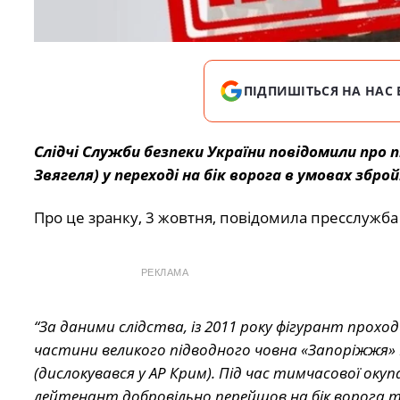
ПІДПИШІТЬСЯ НА НАС 
Слідчі Служби безпеки України повідомили про 
Звягеля) у переході на бік ворога в умовах збро
Про це зранку, 3 жовтня, повідомила пресслужба
РЕКЛАМА
“За даними слідства, із 2011 року фігурант проход
частини великого підводного човна «Запоріжжя» 
(дислокувався у АР Крим). Під час тимчасової оку
лейтенант добровільно перейшов на бік ворога 