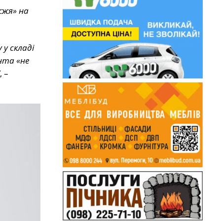
жжя» на
у складі
нта «не
, –