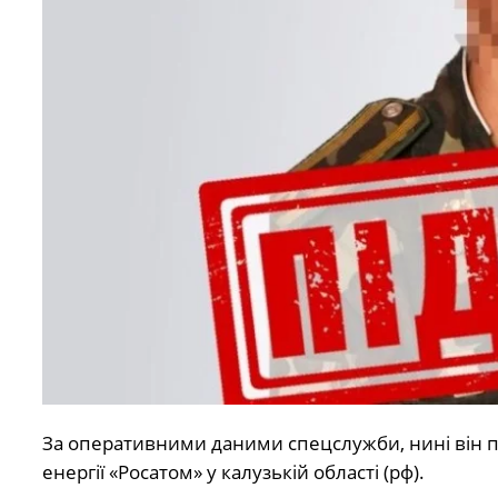
За оперативними даними спецслужби, нині він п
енергії «Росатом» у калузькій області (рф).