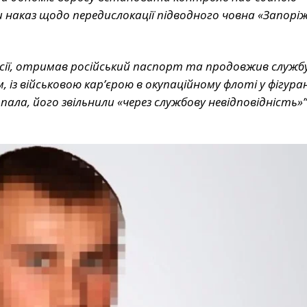
 наказ щодо передислокації підводного човна «Запорі
ії, отримав російський паспорт та продовжив службу 
, із військовою кар’єрою в окупаційному флоті у фігура
дпала, його звільнили «через службову невідповідність»”