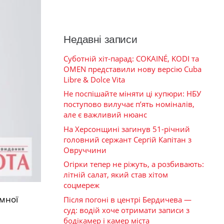
Недавні записи
Суботній хіт-парад: COKAINÉ, KODI та
OMEN представили нову версію Cuba
Libre & Dolce Vita
Не поспішайте міняти ці купюри: НБУ
поступово вилучає п’ять номіналів,
але є важливий нюанс
На Херсонщині загинув 51-річний
головний сержант Сергій Капітан з
Овруччини
Огірки тепер не ріжуть, а розбивають:
літній салат, який став хітом
соцмереж
мної
Після погоні в центрі Бердичева —
суд: водій хоче отримати записи з
бодікамер і камер міста