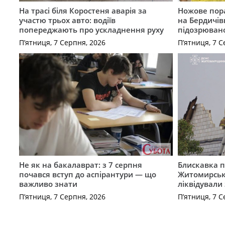
На трасі біля Коростеня аварія за
Ножове пора
участю трьох авто: водіїв
на Бердичів
попереджають про ускладнення руху
підозрюван
П’ятниця, 7 Серпня, 2026
П’ятниця, 7 С
Не як на бакалаврат: з 7 серпня
Блискавка п
почався вступ до аспірантури — що
Житомирськ
важливо знати
ліквідували
П’ятниця, 7 Серпня, 2026
П’ятниця, 7 С