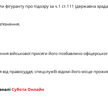
ли фігуранту про підозру за ч.1 ст.111 (державна зрада
в’язнення.
ення військової присяги його позбавлено офіцерськог
від правосуддя, спецслужбі відомі його місце прожи
аналі
Субота Онлайн