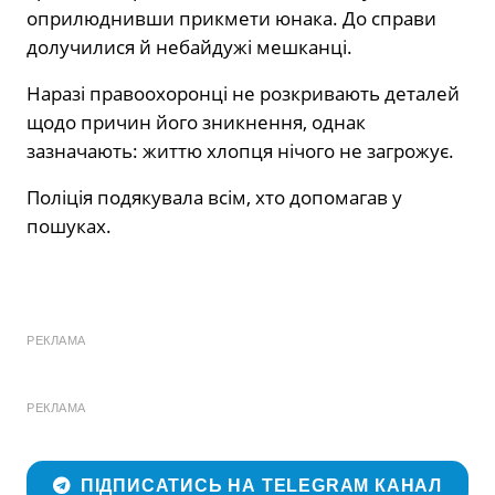
оприлюднивши прикмети юнака. До справи
долучилися й небайдужі мешканці.
Наразі правоохоронці не розкривають деталей
щодо причин його зникнення, однак
зазначають: життю хлопця нічого не загрожує.
Поліція подякувала всім, хто допомагав у
пошуках.
РЕКЛАМА
РЕКЛАМА
ПІДПИСАТИСЬ НА TELEGRAM КАНАЛ