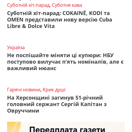
Суботній хіт-парад
,
Суботня кава
Суботній хіт-парад: COKAINÉ, KODI та
OMEN представили нову версію Cuba
Libre & Dolce Vita
Україна
Не поспішайте міняти ці купюри: НБУ
поступово вилучає п’ять номіналів, але є
важливий нюанс
Гарячі новини
,
Крик душі
На Херсонщині загинув 51-річний
головний сержант Сергій Капітан з
Овруччини