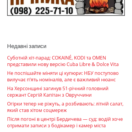
Недавні записи
Суботній хіт-парад: COKAINÉ, KODI та OMEN
представили нову версію Cuba Libre & Dolce Vita
Не поспішайте міняти ці купюри: НБУ поступово
вилучає п’ять номіналів, але є важливий нюанс
На Херсонщині загинув 51-річний головний
сержант Сергій Капітан з Овруччини
Огірки тепер не ріжуть, а розбивають: літній салат,
який став хітом соцмереж
Після погоні в центрі Бердичева — суд: водій хоче
отримати записи з бодікамер і камер міста